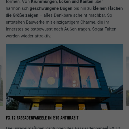
formen. Von
Krümmungen, Ecken und Kanten
über
harmonisch
geschwungene Bögen
bis hin zu
kleinen Flächen
die Größe zeigen
– alles Denkbare scheint machbar. So
entstehen Bauwerke mit einzigartigem Charme, die ihr
Innerstes selbstbewusst nach Außen tragen. Sogar Falten
werden wieder attraktiv.
FX
FX.12 FASSADENPANEELE IN P.10 ANTHRAZIT
Die unregelmäßigen Kantungen des Fassasdenpaneel FX.12