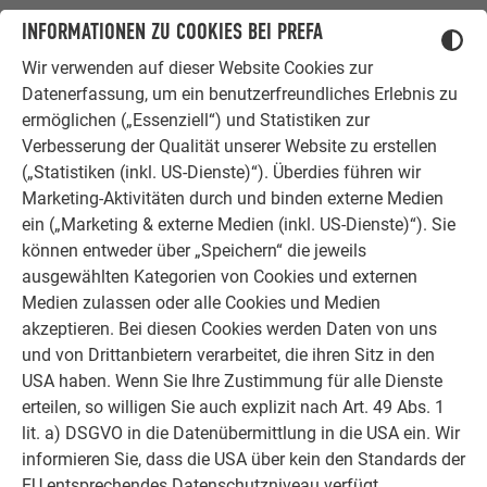
INFORMATIONEN ZU COOKIES BEI PREFA
NATUR UND ARCHITEKTUR
Wir verwenden auf dieser Website Cookies zur
Datenerfassung, um ein benutzerfreundliches Erlebnis zu
Mit Aluminium als Fassadenverkleidung lassen sich sogar 5-
ermöglichen („Essenziell“) und Statistiken zur
Sterne Baumhäuser realisieren. Beim
Einfamilienhaus in
Verbesserung der Qualität unserer Website zu erstellen
Mártonhegyi
, das zwischen Stadt- und Waldrand erblüht,
(„Statistiken (inkl. US-Dienste)“). Überdies führen wir
wachsen Architektur und Natur zusammen und gemeinsam
Marketing-Aktivitäten durch und binden externe Medien
über sich hinaus. Aluminium lässt Grenzen verschwinden und
ein („Marketing & externe Medien (inkl. US-Dienste)“). Sie
schafft Raum und Ideen für neue Lebensräume.
können entweder über „Speichern“ die jeweils
ausgewählten Kategorien von Cookies und externen
Medien zulassen oder alle Cookies und Medien
MATERIALMIX
akzeptieren. Bei diesen Cookies werden Daten von uns
und von Drittanbietern verarbeitet, die ihren Sitz in den
USA haben. Wenn Sie Ihre Zustimmung für alle Dienste
Aluminium ist ein vielseitiger Werkstoff der hervorragend mit
erteilen, so willigen Sie auch explizit nach Art. 49 Abs. 1
anderen Materialien harmonisiert. Besonders der Mix aus
lit. a) DSGVO in die Datenübermittlung in die USA ein. Wir
Aluminium,
Naturholz
, Glas und Stein hat sich schon vielfach
informieren Sie, dass die USA über kein den Standards der
als sehenswerte Kombination erwiesen.
EU entsprechendes Datenschutzniveau verfügt.