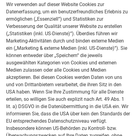
eine hervorragende Firmenkultur bietet, sondern auch durch
Wir verwenden auf dieser Website Cookies zur
zahlreiche Benefits überzeugen kann.
Datenerfassung, um ein benutzerfreundliches Erlebnis zu
ermöglichen („Essenziell“) und Statistiken zur
ARBEITEN BEI PREFA
Verbesserung der Qualität unserer Website zu erstellen
(„Statistiken (inkl. US-Dienste)“). Überdies führen wir
Marketing-Aktivitäten durch und binden externe Medien
ein („Marketing & externe Medien (inkl. US-Dienste)“). Sie
können entweder über „Speichern“ die jeweils
ausgewählten Kategorien von Cookies und externen
Medien zulassen oder alle Cookies und Medien
akzeptieren. Bei diesen Cookies werden Daten von uns
und von Drittanbietern verarbeitet, die ihren Sitz in den
USA haben. Wenn Sie Ihre Zustimmung für alle Dienste
erteilen, so willigen Sie auch explizit nach Art. 49 Abs. 1
lit. a) DSGVO in die Datenübermittlung in die USA ein. Wir
informieren Sie, dass die USA über kein den Standards der
Jobangebote bei PREFA
EU entsprechendes Datenschutzniveau verfügt.
Hier finden Sie die aktuellen Stellenangebote bei PREFA.
Insbesondere können US-Behörden zu Kontroll- bzw.
Außerdem finden Sie hier Informationen zum Ablauf des
Überwachungszwecken auf Ihre Daten zugreifen, ohne