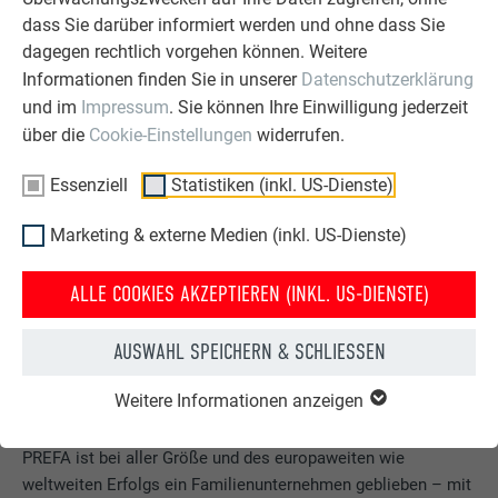
Bewerbungsprozesses sowie Tipps für Ihre Bewerbung.
dass Sie darüber informiert werden und ohne dass Sie
dagegen rechtlich vorgehen können. Weitere
AUF JOBANGEBOT BEWERBEN
Informationen finden Sie in unserer
Datenschutzerklärung
und im
Impressum
. Sie können Ihre Einwilligung jederzeit
über die
Cookie-Einstellungen
widerrufen.
Essenziell
Statistiken (inkl. US-Dienste)
Marketing & externe Medien (inkl. US-Dienste)
ALLE COOKIES AKZEPTIEREN (INKL. US-DIENSTE)
AUSWAHL SPEICHERN & SCHLIESSEN
Weitere Informationen anzeigen
Das Familienunternehmen
PREFA ist bei aller Größe und des europaweiten wie
weltweiten Erfolgs ein Familienunternehmen geblieben – mit