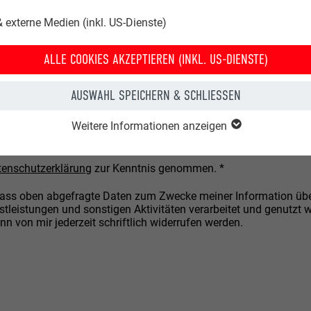
 externe Medien (inkl. US-Dienste)
ALLE COOKIES AKZEPTIEREN (INKL. US-DIENSTE)
AUSWAHL SPEICHERN & SCHLIESSEN
Weitere Informationen anzeigen
tenschutzerklärung
zur Kenntnis genommen.
, dass oben abgefragte Daten zum Zwecke meiner Information ü
stleistungen und sonstigen Aktivitäten verarbeitet und genutzt 
 von mir jederzeit schriftlich widerrufen werden.