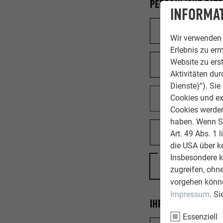
PERSÖNLICHE DAT
INFORMAT
Wir verwenden 
Erlebnis zu erm
Website zu erst
Aktivitäten du
Dienste)“). Si
Cookies und ex
Cookies werden 
haben. Wenn Sie
Art. 49 Abs. 1 
die USA über k
Land
Insbesondere 
zugreifen, ohn
vorgehen könne
Impressum
. S
IHRE NACHRICHT
Essenziell