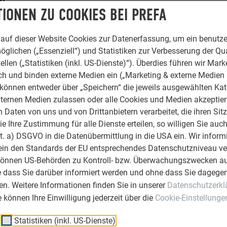
EN
IONEN ZU COOKIES BEI PREFA
auf dieser Website Cookies zur Datenerfassung, um ein benutze
öglichen („Essenziell“) und Statistiken zur Verbesserung der Qua
ellen („Statistiken (inkl. US-Dienste)“). Überdies führen wir Mark
rch und binden externe Medien ein („Marketing & externe Medien (
e können entweder über „Speichern“ die jeweils ausgewählten Ka
ternen Medien zulassen oder alle Cookies und Medien akzeptier
Daten von uns und von Drittanbietern verarbeitet, die ihren Sit
 Ihre Zustimmung für alle Dienste erteilen, so willigen Sie auch
lit. a) DSGVO in die Datenübermittlung in die USA ein. Wir inform
ein den Standards der EU entsprechendes Datenschutzniveau ve
können US-Behörden zu Kontroll- bzw. Überwachungszwecken au
e dass Sie darüber informiert werden und ohne dass Sie dagegen
n. Weitere Informationen finden Sie in unserer
Datenschutzerkl
ie können Ihre Einwilligung jederzeit über die
Cookie-Einstellunge
Statistiken (inkl. US-Dienste)