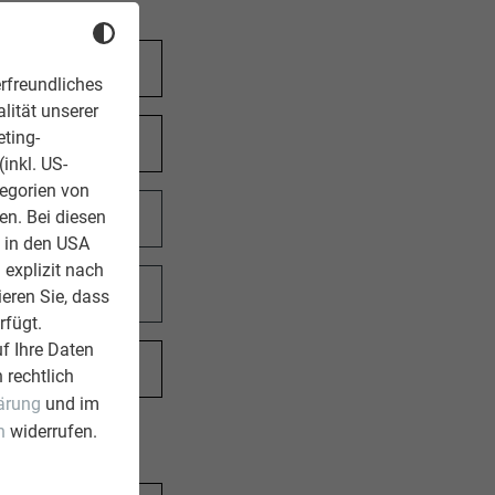
rfreundliches
lität unserer
eting-
inkl. US-
tegorien von
en. Bei diesen
z in den USA
 explizit nach
ieren Sie, dass
rfügt.
f Ihre Daten
 rechtlich
ärung
und im
n
widerrufen.