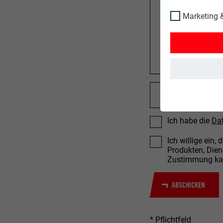
Marketing &
Ich habe die
Da
Ich willige ein
Produkten, Dien
Zustimmung kann
ABSCHICKEN
* Pflichtfeld