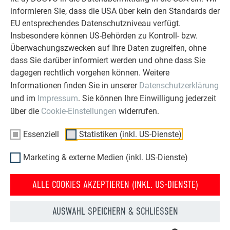
informieren Sie, dass die USA über kein den Standards der
EU entsprechendes Datenschutzniveau verfügt.
Insbesondere können US-Behörden zu Kontroll- bzw.
Überwachungszwecken auf Ihre Daten zugreifen, ohne
dass Sie darüber informiert werden und ohne dass Sie
Ihr Haus im PREFA Look
dagegen rechtlich vorgehen können. Weitere
Informationen finden Sie in unserer
Datenschutzerklärung
Wir zeigen Ihnen anhand einer Fotomontage, wie schön Ihr
und im
Impressum
. Sie können Ihre Einwilligung jederzeit
Haus mit einem PREFA Dach oder einer PREFA Fassade
aussieht.
über die
Cookie-Einstellungen
widerrufen.
Essenziell
Statistiken (inkl. US-Dienste)
JETZT FOTOMONTAGE ANFORDERN
Marketing & externe Medien (inkl. US-Dienste)
ALLE COOKIES AKZEPTIEREN (INKL. US-DIENSTE)
AUSWAHL SPEICHERN & SCHLIESSEN