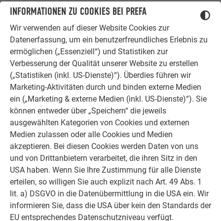
INFORMATIONEN ZU COOKIES BEI PREFA
Wir verwenden auf dieser Website Cookies zur
Datenerfassung, um ein benutzerfreundliches Erlebnis zu
ermöglichen („Essenziell“) und Statistiken zur
Verbesserung der Qualität unserer Website zu erstellen
(„Statistiken (inkl. US-Dienste)“). Überdies führen wir
Marketing-Aktivitäten durch und binden externe Medien
ein („Marketing & externe Medien (inkl. US-Dienste)“). Sie
können entweder über „Speichern“ die jeweils
ausgewählten Kategorien von Cookies und externen
Medien zulassen oder alle Cookies und Medien
Munitionsdepot in Ulm, Deutschland
akzeptieren. Bei diesen Cookies werden Daten von uns
Das fast 130 Jahre alte Munitionsdepot in Ulm wurde im
und von Drittanbietern verarbeitet, die ihren Sitz in den
Rahmen einer Sanierung mit PREFA Dachrauten 44 × 44 in
USA haben. Wenn Sie Ihre Zustimmung für alle Dienste
Steingrau eingedeckt. Die Form des alten Gebäudes konnte
erteilen, so willigen Sie auch explizit nach Art. 49 Abs. 1
dadurch erhalten bleiben, und das Dach erstrahlt in neuem
lit. a) DSGVO in die Datenübermittlung in die USA ein. Wir
Glanz.
informieren Sie, dass die USA über kein den Standards der
EU entsprechendes Datenschutzniveau verfügt.