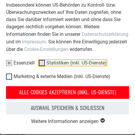
DETAILS ZUM REFERENZOBJEKT
Insbesondere können US-Behörden zu Kontroll- bzw.
Überwachungszwecken auf Ihre Daten zugreifen, ohne
dass Sie darüber informiert werden und ohne dass Sie
dagegen rechtlich vorgehen können. Weitere
Informationen finden Sie in unserer
Datenschutzerklärung
und im
Impressum
. Sie können Ihre Einwilligung jederzeit
über die
Cookie-Einstellungen
widerrufen.
Essenziell
Statistiken (inkl. US-Dienste)
Marketing & externe Medien (inkl. US-Dienste)
ALLE COOKIES AKZEPTIEREN (INKL. US-DIENSTE)
Hotel Sacher in Wien, Österreich
Beim neuen Dachgeschoss des denkmalgeschützten Hotel
AUSWAHL SPEICHERN & SCHLIESSEN
Sacher in Wien konnten die langlebigen und
widerstandsfähigen PREFA Produkte überzeugen. Dach und
Weitere Informationen anzeigen
Fassade wurden mit Dachschindeln, Sidings und Prefalz
verkleidet.