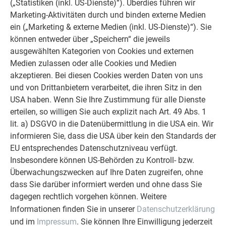
(„Statistiken (inkl. US-Dienste)“). Überdies führen wir
¬ Wissenswertes aus Normen und Fachregeln
Marketing-Aktivitäten durch und binden externe Medien
¬ PREFA-Serviceleistungen (Lehrverleger, Marketing,
ein („Marketing & externe Medien (inkl. US-Dienste)“). Sie
Fotoservice, usw.)
können entweder über „Speichern“ die jeweils
¬ Neuheiten 2026
ausgewählten Kategorien von Cookies und externen
Medien zulassen oder alle Cookies und Medien
akzeptieren. Bei diesen Cookies werden Daten von uns
PRAXIS:
und von Drittanbietern verarbeitet, die ihren Sitz in den
¬ Anschlüsse
USA haben. Wenn Sie Ihre Zustimmung für alle Dienste
- Sockelausbildung
erteilen, so willigen Sie auch explizit nach Art. 49 Abs. 1
- Innen-/Außenecke
lit. a) DSGVO in die Datenübermittlung in die USA ein. Wir
- Fenstereinfassung (Fensterbank
informieren Sie, dass die USA über kein den Standards der
mit Quetschfalte aus PREFALZ |
EU entsprechendes Datenschutzniveau verfügt.
Fensterleibung | Sturzausbildung )
Insbesondere können US-Behörden zu Kontroll- bzw.
Oberer Abschluss
Überwachungszwecken auf Ihre Daten zugreifen, ohne
¬ Bearbeitung und Montage Sidings
dass Sie darüber informiert werden und ohne dass Sie
auf Holz- und Aluminiumunterkonstruktion
dagegen rechtlich vorgehen können. Weitere
¬ Anwendung der Sturmsicherungsklips
Informationen finden Sie in unserer
Datenschutzerklärung
¬ Verarbeitung der „Fuge“ am Stoß
und im
Impressum
. Sie können Ihre Einwilligung jederzeit