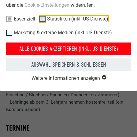
(stirnseiting)
über die
Cookie-Einstellungen
widerrufen.
Essenziell
Statistiken (inkl. US-Dienste)
WEITERE PRAXIS-ANWENDUNG:
¬ Rinnenverklebung
Marketing & externe Medien (inkl. US-Dienste)
ALLE COOKIES AKZEPTIEREN (INKL. US-DIENSTE)
TEILNEHMER
AUSWAHL SPEICHERN & SCHLIESSEN
TEILNEHMER
Weitere Informationen anzeigen
¬ Meister m/w/d, Gesellen m/w/d des Dach- und
Fassadenhandwerks (Klempner/
Flaschner/ Blechner/ Spengler/ Dachdecker/ Zimmerer)
¬ Lehrlinge ab dem 3. Lehrjahr nehmen kostenfrei teil (ein
Kurs pro Saison)
TERMINE