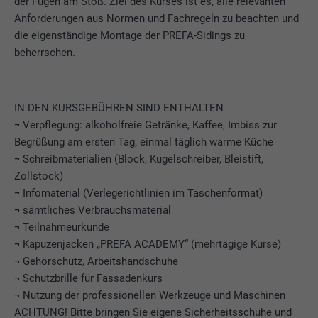
der Fugen am Stoß. Ziel des Kurses ist es, alle relevanten
Anforderungen aus Normen und Fachregeln zu beachten und
die eigenständige Montage der PREFA-Sidings zu
beherrschen.
IN DEN KURSGEBÜHREN SIND ENTHALTEN
¬
Verpflegung: alkoholfreie Getränke, Kaffee, Imbiss zur
Begrüßung am ersten Tag, einmal täglich warme Küche
¬
Schreibmaterialien (Block, Kugelschreiber, Bleistift,
Zollstock)
¬
Infomaterial (Verlegerichtlinien im Taschenformat)
¬
sämtliches Verbrauchsmaterial
¬
Teilnahmeurkunde
¬
Kapuzenjacken „PREFA ACADEMY“ (mehrtägige Kurse)
¬
Gehörschutz, Arbeitshandschuhe
¬
Schutzbrille für Fassadenkurs
¬
Nutzung der professionellen Werkzeuge und Maschinen
ACHTUNG! Bitte bringen Sie eigene Sicherheitsschuhe und