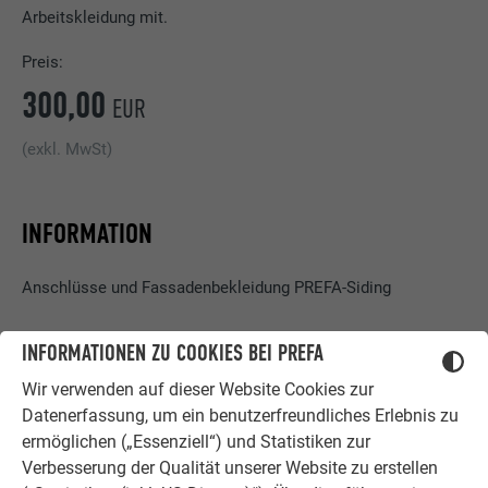
Arbeitskleidung mit.
Preis:
300,00
EUR
(exkl. MwSt)
INFORMATION
Anschlüsse und Fassadenbekleidung PREFA-Siding
INFORMATIONEN ZU COOKIES BEI PREFA
THEORIE:
Wir verwenden auf dieser Website Cookies zur
¬ Historie der Firma PREFA
Datenerfassung, um ein benutzerfreundliches Erlebnis zu
¬ Produktvorstellung (Fassadenprodukte)
ermöglichen („Essenziell“) und Statistiken zur
¬ Fassadenunterkonstruktion RDS
Verbesserung der Qualität unserer Website zu erstellen
¬ Vorteile der vorgehängten hinterlüfteten Fassade