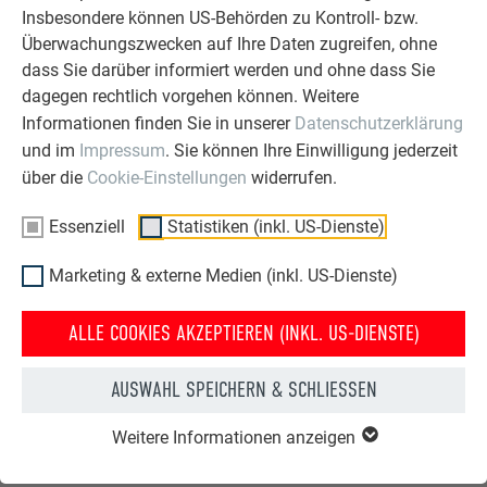
Insbesondere können US-Behörden zu Kontroll- bzw.
E-Mail: schulungen.de@prefa.com
Überwachungszwecken auf Ihre Daten zugreifen, ohne
Telefonnummer: +49 36941 785 23
dass Sie darüber informiert werden und ohne dass Sie
dagegen rechtlich vorgehen können. Weitere
TEILNEHMER
Informationen finden Sie in unserer
Datenschutzerklärung
und im
Impressum
. Sie können Ihre Einwilligung jederzeit
Verarbeiter und Mitarbeiter (Klempner/Flaschner/ Blechner/
über die
Cookie-Einstellungen
widerrufen.
Spengler/ Dachdecker/ Zimmerer)
Händler und Kunden
Essenziell
Statistiken (inkl. US-Dienste)
Marketing & externe Medien (inkl. US-Dienste)
TERMINE
ALLE COOKIES AKZEPTIEREN (INKL. US-DIENSTE)
Termine auf Anfrage
AUSWAHL SPEICHERN & SCHLIESSEN
Weitere Informationen anzeigen
DAS VOLLE PROGRAMM ZUM DOWNLOAD