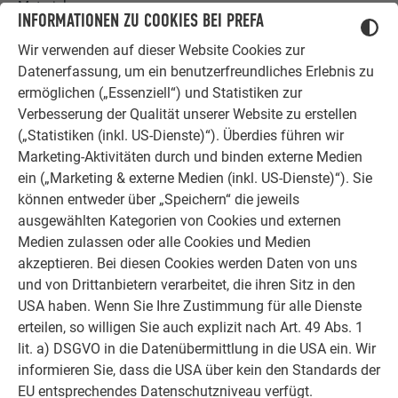
Material.
INFORMATIONEN ZU COOKIES BEI PREFA
Wir verwenden auf dieser Website Cookies zur
Datenerfassung, um ein benutzerfreundliches Erlebnis zu
Überzeugende Produktpräsentationen & professionelle
ermöglichen („Essenziell“) und Statistiken zur
Eventbegleitung
Verbesserung der Qualität unserer Website zu erstellen
die Ihre Veranstaltungen aufwerten und unsere Produkte
(„Statistiken (inkl. US-Dienste)“). Überdies führen wir
eindrucksvoll in Szene setzen.
Marketing-Aktivitäten durch und binden externe Medien
ein („Marketing & externe Medien (inkl. US-Dienste)“). Sie
können entweder über „Speichern“ die jeweils
ausgewählten Kategorien von Cookies und externen
Medien zulassen oder alle Cookies und Medien
akzeptieren. Bei diesen Cookies werden Daten von uns
Voraussetzung vor Ort
und von Drittanbietern verarbeitet, die ihren Sitz in den
Stapler/Kran für mind. 1,7t für den Transport vor Ort, 9x 6
USA haben. Wenn Sie Ihre Zustimmung für alle Dienste
Stück Paletten für die Arbeitsstationen
erteilen, so willigen Sie auch explizit nach Art. 49 Abs. 1
lit. a) DSGVO in die Datenübermittlung in die USA ein. Wir
Jetzt mobilen Termin anfragen und Angebot anfordern!
informieren Sie, dass die USA über kein den Standards der
Ihr Ansprechpartner:
PREFA Academy Deutschland
EU entsprechendes Datenschutzniveau verfügt.