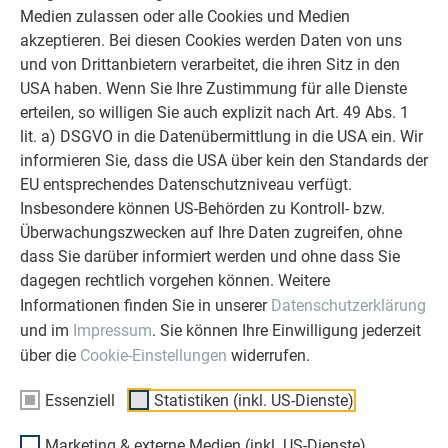
Medien zulassen oder alle Cookies und Medien
akzeptieren. Bei diesen Cookies werden Daten von uns
und von Drittanbietern verarbeitet, die ihren Sitz in den
USA haben. Wenn Sie Ihre Zustimmung für alle Dienste
erteilen, so willigen Sie auch explizit nach Art. 49 Abs. 1
lit. a) DSGVO in die Datenübermittlung in die USA ein. Wir
informieren Sie, dass die USA über kein den Standards der
EU entsprechendes Datenschutzniveau verfügt.
Insbesondere können US-Behörden zu Kontroll- bzw.
Überwachungszwecken auf Ihre Daten zugreifen, ohne
dass Sie darüber informiert werden und ohne dass Sie
dagegen rechtlich vorgehen können. Weitere
Informationen finden Sie in unserer
Datenschutzerklärung
PREFARENZEN kostenlos bestellen
und im
Impressum
. Sie können Ihre Einwilligung jederzeit
Bestellen Sie das PREFA Architekturbuch mit
über die
Cookie-Einstellungen
widerrufen.
Architekteninterviews und spektakulären Objekten. Oder
fordern Sie den Architektenordner mit allen Details zu
Essenziell
Statistiken (inkl. US-Dienste)
unseren Produkten an.
Marketing & externe Medien (inkl. US-Dienste)