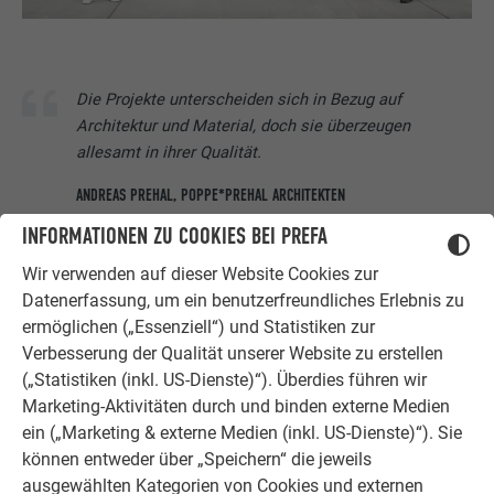
Die Projekte unterscheiden sich in Bezug auf
Architektur und Material, doch sie überzeugen
allesamt in ihrer Qualität.
ANDREAS PREHAL, POPPE*PREHAL ARCHITEKTEN
INFORMATIONEN ZU COOKIES BEI PREFA
Wir verwenden auf dieser Website Cookies zur
Datenerfassung, um ein benutzerfreundliches Erlebnis zu
ermöglichen („Essenziell“) und Statistiken zur
Verbesserung der Qualität unserer Website zu erstellen
WEITERE INFOS:
(„Statistiken (inkl. US-Dienste)“). Überdies führen wir
Marketing-Aktivitäten durch und binden externe Medien
Text:
Anneliese Heinisch
ein („Marketing & externe Medien (inkl. US-Dienste)“). Sie
Video:
Croce & Wir
können entweder über „Speichern“ die jeweils
ausgewählten Kategorien von Cookies und externen