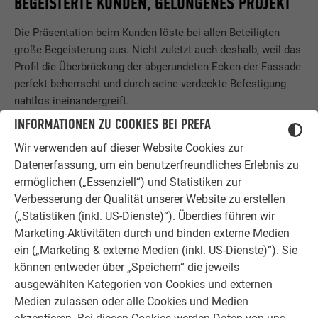
BEGEISTERTE KUNDEN, GELUNGENES PROJEKT
Die Präsentation beim Kunden löste bei allen Beteiligten
große Begeisterung aus. Nicht zuletzt auch deshalb, weil das
Profil die Überbrückung der abgerundeten Ecken der Fassade
perfekt beherrscht und durch seine verdeckte Befestigung
nahtlos ineinandergreift.
INFORMATIONEN ZU COOKIES BEI PREFA
In Folge wurden die Profile in Längen von drei Metern
produziert, in der Wunschfarbe pulverbeschichtet und etwa
Wir verwenden auf dieser Website Cookies zur
drei Monate später auf die Unterkonstruktion der sechs
Datenerfassung, um ein benutzerfreundliches Erlebnis zu
Meter hohen Fassade von einem Montageteam der Firma
ermöglichen („Essenziell“) und Statistiken zur
TKSA montiert.
Verbesserung der Qualität unserer Website zu erstellen
(„Statistiken (inkl. US-Dienste)“). Überdies führen wir
Marketing-Aktivitäten durch und binden externe Medien
ein („Marketing & externe Medien (inkl. US-Dienste)“). Sie
NACHHALTIG UND PFLEGELEICHT
können entweder über „Speichern“ die jeweils
ausgewählten Kategorien von Cookies und externen
Mit diesem Experiment scheint es gelungen zu sein, die
Medien zulassen oder alle Cookies und Medien
Theorie von Adolf Loos endgültig zu entkräften. Sowohl bei