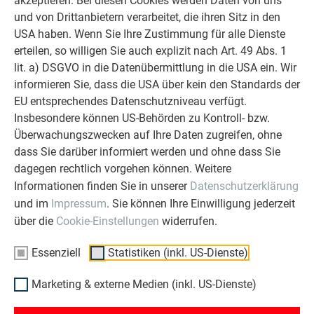
akzeptieren. Bei diesen Cookies werden Daten von uns
der Produktion als auch bei der Montage dieses
und von Drittanbietern verarbeitet, die ihren Sitz in den
großflächigen Ornaments gab es einen relativ geringen
USA haben. Wenn Sie Ihre Zustimmung für alle Dienste
Einsatz von menschlicher Arbeitszeit. Das Material ist
erteilen, so willigen Sie auch explizit nach Art. 49 Abs. 1
unverwüstlich, aber zu 100% recyclingfähig. Und das
lit. a) DSGVO in die Datenübermittlung in die USA ein. Wir
Erscheinungsbild zeitlos. Die Frage, wie sich diese
informieren Sie, dass die USA über kein den Standards der
Oberfläche gegenüber der Verschmutzung verhält, konnte in
EU entsprechendes Datenschutzniveau verfügt.
der kurzen Zeit noch nicht geklärt werden. „Wir gehen davon
Insbesondere können US-Behörden zu Kontroll- bzw.
aus, dass es grundsätzlich eine Art Selbstreinigung durch
Überwachungszwecken auf Ihre Daten zugreifen, ohne
den Regen geben wird. In unbestimmten Abständen wird dem
dass Sie darüber informiert werden und ohne dass Sie
Gebäude eine Hochdruckreinigung auch ganz gut tun“, so die
dagegen rechtlich vorgehen können. Weitere
Meinung des Architekten.
Informationen finden Sie in unserer
Datenschutzerklärung
und im
Impressum
. Sie können Ihre Einwilligung jederzeit
TERMIN FÜR INTERESSIERTE
über die
Cookie-Einstellungen
widerrufen.
Essenziell
Statistiken (inkl. US-Dienste)
Unter dem Titel „Freie Form für die Hülle der ÖBB-Technik in
Purkersdorf“ fand im Rahmen des Architekturfestivals TURN
Marketing & externe Medien (inkl. US-Dienste)
ON 2021 am Freitag den 5. März 2021 im Großen Sendesaal
im ORF RadioKulturhaus Wien ein Dialog zwischen
Architekt