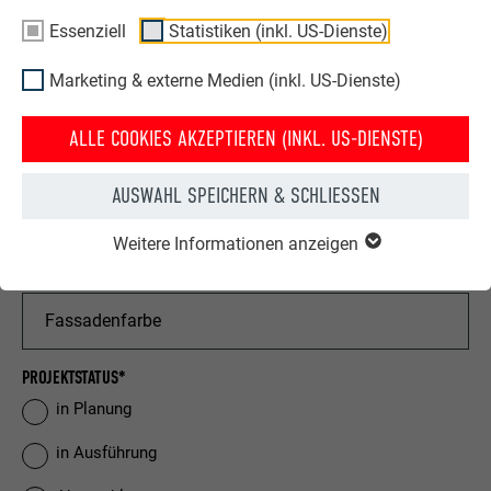
Essenziell
Statistiken (inkl. US-Dienste)
Hochwasserschutz
Marketing & externe Medien (inkl. US-Dienste)
ALLE COOKIES AKZEPTIEREN (INKL. US-DIENSTE)
AUSWAHL SPEICHERN & SCHLIESSEN
Weitere Informationen anzeigen
PROJEKTSTATUS*
in Planung
in Ausführung