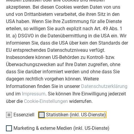
akzeptieren. Bei diesen Cookies werden Daten von uns
und von Drittanbietern verarbeitet, die ihren Sitz in den
USA haben. Wenn Sie Ihre Zustimmung für alle Dienste
erteilen, so willigen Sie auch explizit nach Art. 49 Abs. 1
lit. a) DSGVO in die Datenübermittlung in die USA ein. Wir
informieren Sie, dass die USA über kein den Standards der
EU entsprechendes Datenschutzniveau verfügt.
Insbesondere können US-Behörden zu Kontroll- bzw.
Überwachungszwecken auf Ihre Daten zugreifen, ohne
dass Sie darüber informiert werden und ohne dass Sie
2.300 Quadratmeter
dagegen rechtlich vorgehen können. Weitere
Prefa Fassade
Informationen finden Sie in unserer
Datenschutzerklärung
und im
Impressum
. Sie können Ihre Einwilligung jederzeit
wurden bei dem Projekt in der Innenstadt Reykjaviks verlegt.
über die
Cookie-Einstellungen
widerrufen.
Die
Farb-
Essenziell
Statistiken (inkl. US-Dienste)
und
Marketing & externe Medien (inkl. US-Dienste)
Produktvielfalt