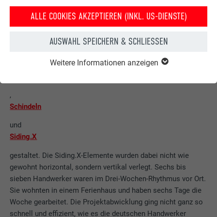
war dabei auch für den Verarbeiter außergewöhnlich und
ALLE COOKIES AKZEPTIEREN (INKL. US-DIENSTE)
reizvoll. „Es ist ein Spiel der Farben und Oberflächen“, sagt
der Handwerker. Die
AUSWAHL SPEICHERN & SCHLIESSEN
Fassade
Weitere Informationen anzeigen
wurde in Weiß, Anthrazit und Sandfarben mit
Rauten
,
Schindeln
und
Siding.X
gestaltet. Die Siding.X-Elemente wurden dabei nicht wie
gewohnt horizontal, sondern vertikal verlegt. Sechs bis
sieben Handwerker waren im Drei-Wochen-Rhythmus vor Ort.
Sie wohnten in einem Ferienhaus und haben sechs Tage die
Woche gearbeitet. Die Projektabwicklung ging nicht ganz so
schnell und effizient, wie es die deutschen Handwerker