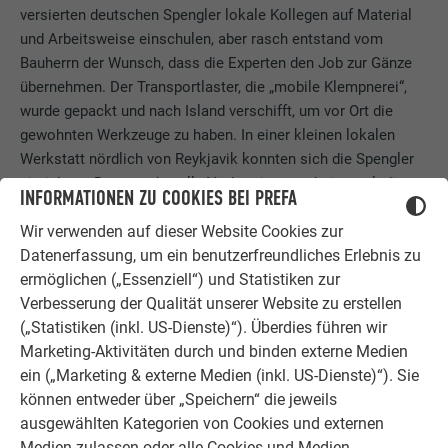
versierten deutschen Spengler lokale Kollegen auf Material
und Arbeitsweise einschulen, aber rasch entstand vom
Bauherrn der Wunsch, dass die Experten den Job zur Gänze
übernehmen. Der Transportlaster, die „mobile Klempnerei“,
wurde gepackt und nach Island verschifft, um vor Ort die
gewohnten Werkzeuge zu haben. In einer kleinen lokalen
Werkstatt nördlich von Reykjavik konnten sich die Spengler
einrichten. Dort wurden alle Vorbereitungsarbeiten erledigt.
INFORMATIONEN ZU COOKIES BEI PREFA
In der Tiefgarage des Objekts wurde dann eine zweite
Werkstatt für die kleineren und spontanen Arbeiten
Wir verwenden auf dieser Website Cookies zur
aufgestellt.
Datenerfassung, um ein benutzerfreundliches Erlebnis zu
ermöglichen („Essenziell“) und Statistiken zur
Verbesserung der Qualität unserer Website zu erstellen
(„Statistiken (inkl. US-Dienste)“). Überdies führen wir
Marketing-Aktivitäten durch und binden externe Medien
ein („Marketing & externe Medien (inkl. US-Dienste)“). Sie
können entweder über „Speichern“ die jeweils
ausgewählten Kategorien von Cookies und externen
Medien zulassen oder alle Cookies und Medien