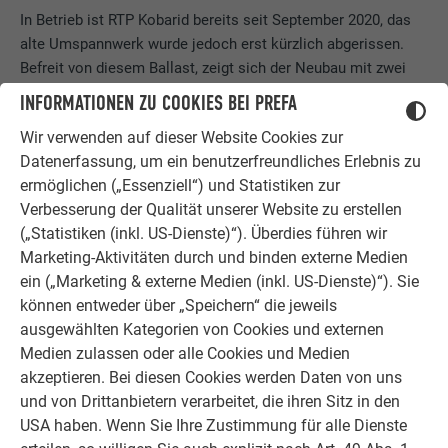
In Betrieb ist RTP Kobarid bereits seit September 2020, das
alte Umspannwerk wurde jedoch erst kürzlich abgerissen.
Befreit von diesem Ballast, zeigt sich der Neubau mit zwei
gegenläufigen, aneinander vorbei verlaufenden Dachflächen
INFORMATIONEN ZU COOKIES BEI PREFA
in direkter Beziehung zu seiner Umgebung in einem kühnen
Wir verwenden auf dieser Website Cookies zur
Grünton – „Patinagrün heißt die Farbe, für die ich mich nach
Datenerfassung, um ein benutzerfreundliches Erlebnis zu
langem Suchen entschieden hatte. Ich wollte neben einer
ermöglichen („Essenziell“) und Statistiken zur
formellen Einfügung auch eine farbliche erreichen, und
Verbesserung der Qualität unserer Website zu erstellen
PREFA hat mir das ermöglicht“, erklärt der Architekt. Mit
(„Statistiken (inkl. US-Dienste)“). Überdies führen wir
unterschiedlich breiten Scharen rhythmisiert, ist die leicht
Marketing-Aktivitäten durch und binden externe Medien
schräg angesetzte Fassade mit knappen Überständen an den
ein („Marketing & externe Medien (inkl. US-Dienste)“). Sie
Stirnseiten mehr als schützende Hülle: Wahrgenommen wird
können entweder über „Speichern“ die jeweils
sie, vornehmlich von der Bevölkerung und von Reisenden, als
ausgewählten Kategorien von Cookies und externen
eine dynamische Abrundung, die der vorbeifließenden Soča
Medien zulassen oder alle Cookies und Medien
farblich nacheifert.
akzeptieren. Bei diesen Cookies werden Daten von uns
und von Drittanbietern verarbeitet, die ihren Sitz in den
EINER NISCHE HINTERHER
USA haben. Wenn Sie Ihre Zustimmung für alle Dienste