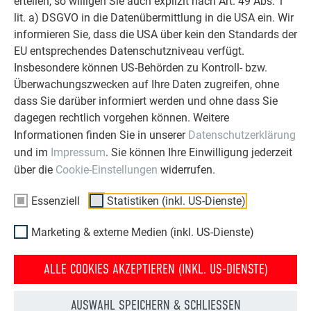
erteilen, so willigen Sie auch explizit nach Art. 49 Abs. 1
Die Gegend um Kobarid bietet nicht nur rohe,
lit. a) DSGVO in die Datenübermittlung in die USA ein. Wir
atemberaubende Natur und lokale Köstlichkeiten: Energy
informieren Sie, dass die USA über kein den Standards der
Tourism nennt sich der nischenorientierte Trend, der die
EU entsprechendes Datenschutzniveau verfügt.
Pläne rund um das Umspannwerk mitunter inspiriert hat.
Insbesondere können US-Behörden zu Kontroll- bzw.
Denn die Region Goriška lebt und pflegt Tourismus, sucht
Überwachungszwecken auf Ihre Daten zugreifen, ohne
aktiv nach neuen Modellen, um Schnittstellen zu ihrem
dass Sie darüber informiert werden und ohne dass Sie
kulturellen und landwirtschaftlichen Erbe zu schaffen. Man
dagegen rechtlich vorgehen können. Weitere
will die Sensibilität der Menschen für Energieproduktion und
Informationen finden Sie in unserer
Datenschutzerklärung
Energieverbrauch unter dem Nachhaltigkeitsaspekt schärfen!
und im
Impressum
. Sie können Ihre Einwilligung jederzeit
Dass dieser Ansatz Anklang findet, ist gar nicht so abwegig.
über die
Cookie-Einstellungen
widerrufen.
Das Fala–Laško Museum widmet sich bereits der
elektrischen Stromübertragung und zeigt so, dass sich
Essenziell
Statistiken (inkl. US-Dienste)
Besucher der Region auch für Energieversorgung
interessieren. Sollten in Kobarid Bestrebungen in diese
Marketing & externe Medien (inkl. US-Dienste)
Richtung eine konkretere Gestalt annehmen, ist es sicherlich
hilfreich, wenn Architektur einen schon von weitem neugierig
ALLE COOKIES AKZEPTIEREN (INKL. US-DIENSTE)
macht.
AUSWAHL SPEICHERN & SCHLIESSEN