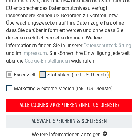
informieren Sie, dass die USA über kein den Standards der
EU entsprechendes Datenschutzniveau verfügt.
FLACHE HIERARCHIEN
Insbesondere können US-Behörden zu Kontroll- bzw.
agiles Team mit flachen Hierarchien und viel
Überwachungszwecken auf Ihre Daten zugreifen, ohne
Eigenverantwortung
dass Sie darüber informiert werden und ohne dass Sie
dagegen rechtlich vorgehen können. Weitere
Informationen finden Sie in unserer
Datenschutzerklärung
und im
Impressum
. Sie können Ihre Einwilligung jederzeit
über die
Cookie-Einstellungen
widerrufen.
Essenziell
Statistiken (inkl. US-Dienste)
KOMMUNIKATION AUF AUGENHÖHE
Marketing & externe Medien (inkl. US-Dienste)
offener Austausch auf allen Ebenen
ALLE COOKIES AKZEPTIEREN (INKL. US-DIENSTE)
AUSWAHL SPEICHERN & SCHLIESSEN
Weitere Informationen anzeigen