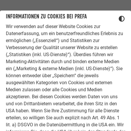
INFORMATIONEN ZU COOKIES BEI PREFA
PREFA IN WASUNGEN
DAS ERWARTET DICH
Wir verwenden auf dieser Website Cookies zur
Datenerfassung, um ein benutzerfreundliches Erlebnis zu
ermöglichen („Essenziell“) und Statistiken zur
Verbesserung der Qualität unserer Website zu erstellen
(„Statistiken (inkl. US-Dienste)“). Überdies führen wir
Marketing-Aktivitäten durch und binden externe Medien
ein („Marketing & externe Medien (inkl. US-Dienste)“). Sie
WACHSENDER PRODUKTIONSSTANDORT
können entweder über „Speichern“ die jeweils
ausgewählten Kategorien von Cookies und externen
moderne Technik und Investitionen in die Zukunft
Medien zulassen oder alle Cookies und Medien
akzeptieren. Bei diesen Cookies werden Daten von uns
und von Drittanbietern verarbeitet, die ihren Sitz in den
USA haben. Wenn Sie Ihre Zustimmung für alle Dienste
erteilen, so willigen Sie auch explizit nach Art. 49 Abs. 1
lit. a) DSGVO in die Datenübermittlung in die USA ein. Wir