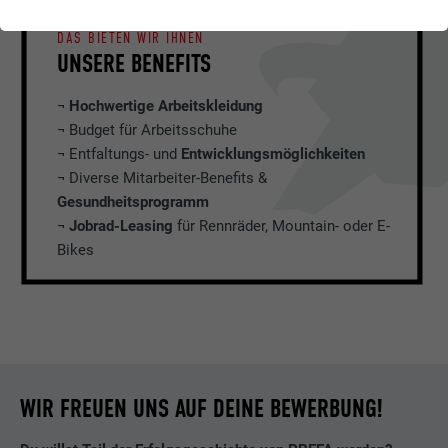
DAS BIETEN WIR IHNEN
UNSERE BENEFITS
¬
Hochwertige Arbeitskleidung
¬
Budget für Arbeitsschuhe
¬ Entfaltungs- und
Entwicklungsmöglichkeiten
¬ Diverse Mitarbeiter-Benefits &
Gesundheitsprogramm
¬
Jobrad-Leasing
für Rennräder, Mountain- oder E-
Bikes
WIR FREUEN UNS AUF DEINE BEWERBUNG!