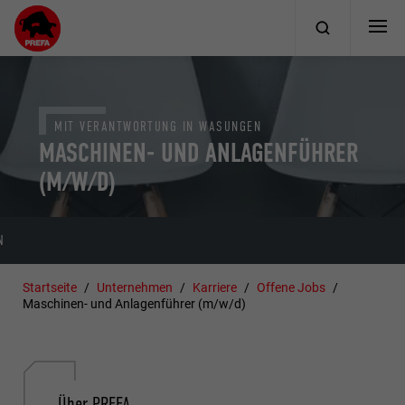
MIT VERANTWORTUNG IN WASUNGEN
MASCHINEN- UND ANLAGENFÜHRER
(M/W/D)
N
VORAUSSETZUNGEN
BENEFITS
JETZT BEWERBEN!
Startseite
Unternehmen
Karriere
Offene Jobs
Maschinen- und Anlagenführer (m/w/d)
Über PREFA