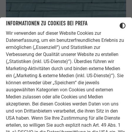
INFORMATIONEN ZU COOKIES BEI PREFA
Wir verwenden auf dieser Website Cookies zur
Datenerfassung, um ein benutzerfreundliches Erlebnis zu
ermöglichen („Essenziell“) und Statistiken zur
Verbesserung der Qualität unserer Website zu erstellen
(„Statistiken (inkl. US-Dienste)“). Überdies führen wir
Marketing-Aktivitäten durch und binden externe Medien
PREFA DACHPANEEL FX.12
ein („Marketing & externe Medien (inkl. US-Dienste)“). Sie
können entweder über „Speichern“ die jeweils
ab 17° (bis 25° nur mit Bitumentrennlage) Verlegung nur auf
ausgewählten Kategorien von Cookies und externen
Vollschalung (mind. 24 mm stark)
Medien zulassen oder alle Cookies und Medien
akzeptieren. Bei diesen Cookies werden Daten von uns
und von Drittanbietern verarbeitet, die ihren Sitz in den
USA haben. Wenn Sie Ihre Zustimmung für alle Dienste
erteilen, so willigen Sie auch explizit nach Art. 49 Abs. 1