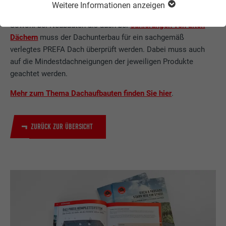
Weitere Informationen anzeigen
Sowohl bei Neubauten als auch bei
Sanierungen von alten
Dächern
muss der Dachunterbau für ein sachgemäß
verlegtes PREFA Dach überprüft werden. Dabei muss auch
auf die Mindestdachneigungen der jeweiligen Produkte
geachtet werden.
Mehr zum Thema Dachaufbauten finden Sie hier
.
ZURÜCK ZUR ÜBERSICHT