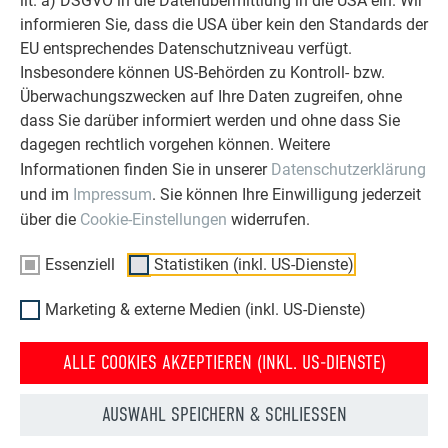
lit. a) DSGVO in die Datenübermittlung in die USA ein. Wir
informieren Sie, dass die USA über kein den Standards der
EU entsprechendes Datenschutzniveau verfügt.
Insbesondere können US-Behörden zu Kontroll- bzw.
Überwachungszwecken auf Ihre Daten zugreifen, ohne
dass Sie darüber informiert werden und ohne dass Sie
dagegen rechtlich vorgehen können. Weitere
Informationen finden Sie in unserer
Datenschutzerklärung
und im
Impressum
. Sie können Ihre Einwilligung jederzeit
über die
Cookie-Einstellungen
widerrufen.
PREFA DACHPLATTE R.16
Essenziell
Statistiken (inkl. US-Dienste)
ab 17° (bis 25° nur mit Bitumentrennlage) Verlegung nur auf
Vollschalung (mind. 24 mm stark)
Marketing & externe Medien (inkl. US-Dienste)
ALLE COOKIES AKZEPTIEREN (INKL. US-DIENSTE)
MEHR ANZEIGEN
AUSWAHL SPEICHERN & SCHLIESSEN