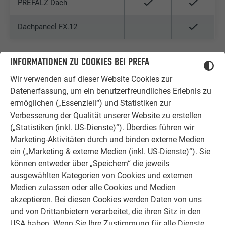
PREFALZ Dach
Dachpaneel FX.12
INFORMATIONEN ZU COOKIES BEI PREFA
FASSADE
Wir verwenden auf dieser Website Cookies zur
Datenerfassung, um ein benutzerfreundliches Erlebnis zu
ermöglichen („Essenziell“) und Statistiken zur
PRODUKT
STUCCO
GLATT
LINIERT
Verbesserung der Qualität unserer Website zu erstellen
(„Statistiken (inkl. US-Dienste)“). Überdies führen wir
PREFALZ Fassade
Marketing-Aktivitäten durch und binden externe Medien
ein („Marketing & externe Medien (inkl. US-Dienste)“). Sie
Sidings bis Baubreite 200
können entweder über „Speichern“ die jeweils
ausgewählten Kategorien von Cookies und externen
Sidings ab Baubreite 300
Medien zulassen oder alle Cookies und Medien
akzeptieren. Bei diesen Cookies werden Daten von uns
Siding.X
und von Drittanbietern verarbeitet, die ihren Sitz in den
USA haben. Wenn Sie Ihre Zustimmung für alle Dienste
Siding perforiert