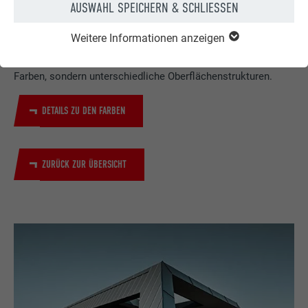
HANDELT ES SICH BEI STUCCO, GLATT UND
AUSWAHL SPEICHERN & SCHLIESSEN
LINIERT UM FARBEN?
Weitere Informationen anzeigen
Die Begriffe
stucco
,
glatt
und
liniert
beschreiben keine
Farben, sondern unterschiedliche Oberflächenstrukturen.
DETAILS ZU DEN FARBEN
ZURÜCK ZUR ÜBERSICHT