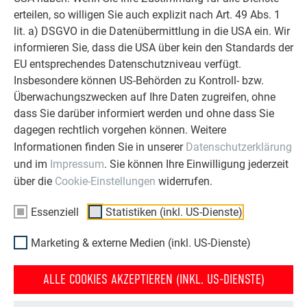
erteilen, so willigen Sie auch explizit nach Art. 49 Abs. 1
lit. a) DSGVO in die Datenübermittlung in die USA ein. Wir
Wandschindel
informieren Sie, dass die USA über kein den Standards der
EU entsprechendes Datenschutzniveau verfügt.
Wandraute 20 × 20
Insbesondere können US-Behörden zu Kontroll- bzw.
Überwachungszwecken auf Ihre Daten zugreifen, ohne
Wandraute 29 × 29
dass Sie darüber informiert werden und ohne dass Sie
dagegen rechtlich vorgehen können. Weitere
Wandraute 44 × 44
Informationen finden Sie in unserer
Datenschutzerklärung
Raute klein
und im
Impressum
. Sie können Ihre Einwilligung jederzeit
über die
Cookie-Einstellungen
widerrufen.
Fassadenpaneel FX.12
Essenziell
Statistiken (inkl. US-Dienste)
PREFABOND Aluminium
Marketing & externe Medien (inkl. US-Dienste)
Verbundplatte
ALLE COOKIES AKZEPTIEREN (INKL. US-DIENSTE)