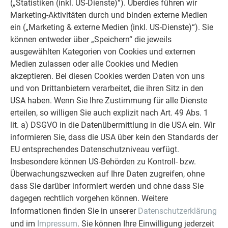
(„Statistiken (inkl. US-Dienste)“). Überdies führen wir
Statische Dimensionierung der Unterkonstruktion
Marketing-Aktivitäten durch und binden externe Medien
Dimensionierung von Befestigung und Schneeschutz
ein („Marketing & externe Medien (inkl. US-Dienste)“). Sie
unter Berücksichtigung der normativen Wind- und
können entweder über „Speichern“ die jeweils
Schneebelastungen
ausgewählten Kategorien von Cookies und externen
Dimensionierung und Ausführung der normativ
Medien zulassen oder alle Cookies und Medien
geforderten Hinterlüftungsquerschnitte sowie Zu- und
akzeptieren. Bei diesen Cookies werden Daten von uns
Abluftquerschnitte
und von Drittanbietern verarbeitet, die ihren Sitz in den
Berücksichtigung etwaiger Brandschutzanforderungen
USA haben. Wenn Sie Ihre Zustimmung für alle Dienste
Auswahl und Ausführung des richtigen Unterdaches
erteilen, so willigen Sie auch explizit nach Art. 49 Abs. 1
Fachgerechte Ausführung von Anschlüssen,
lit. a) DSGVO in die Datenübermittlung in die USA ein. Wir
Einfassungen, Fenstern, …
informieren Sie, dass die USA über kein den Standards der
Prüfen der Dachneigung in Hinblick auf die
EU entsprechendes Datenschutzniveau verfügt.
Mindestdachneigung des gewünschten Produktes
Insbesondere können US-Behörden zu Kontroll- bzw.
Berücksichtigung der Sicherheitsvorschriften für
Überwachungszwecken auf Ihre Daten zugreifen, ohne
Arbeiten am Dach und an der Fassade
dass Sie darüber informiert werden und ohne dass Sie
Berücksichtigung regionaler Besonderheiten und
dagegen rechtlich vorgehen können. Weitere
Objektgegebenheiten
Informationen finden Sie in unserer
Datenschutzerklärung
u. v. m.
und im
Impressum
. Sie können Ihre Einwilligung jederzeit