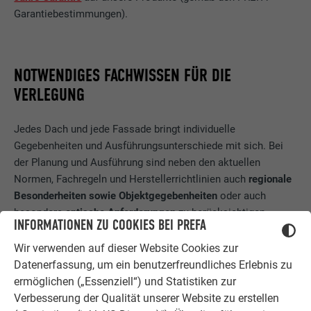
Garantiebestimmungen).
NOTWENDIGES FACHWISSEN FÜR DIE
VERLEGUNG
Jedes Dach und jede Fassade bringt individuelle
Gegebenheiten und Ausführungsunterschiede mit sich. Bei
der Planung und Ausführung sind neben den aktuellen
Normen, Fachregeln und Herstellerrichtlinien auch
regionale
Besonderheiten sowie Objektgegebenheiten
oder auch
besondere
optische Anforderungen
zu berücksichtigen.
INFORMATIONEN ZU COOKIES BEI PREFA
Nachfolgende Punkte bilden eine wichtige Basis für eine
Wir verwenden auf dieser Website Cookies zur
funktionelle, langlebige Dacheindeckung bzw.
Datenerfassung, um ein benutzerfreundliches Erlebnis zu
Fassadenbekleidung und können
aufgrund des Fachwissens
ermöglichen („Essenziell“) und Statistiken zur
vom geschulten Verlegepartner
berücksichtigt werden:
Verbesserung der Qualität unserer Website zu erstellen