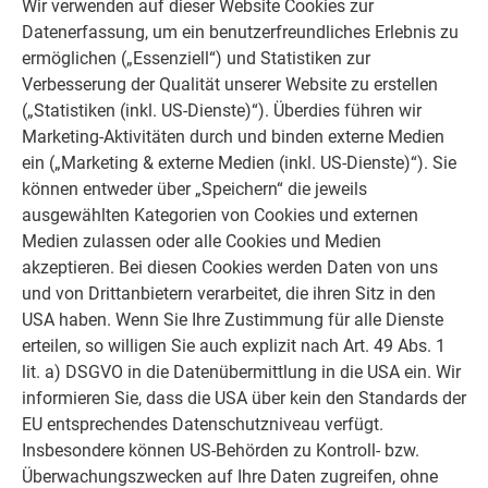
Wir verwenden auf dieser Website Cookies zur
Referenzgalerie können Sie PREFA Objekte ansehen und
Datenerfassung, um ein benutzerfreundliches Erlebnis zu
nach Produktkategorien filtern.
ermöglichen („Essenziell“) und Statistiken zur
Verbesserung der Qualität unserer Website zu erstellen
ZUR REFERENZGALERIE
(„Statistiken (inkl. US-Dienste)“). Überdies führen wir
Marketing-Aktivitäten durch und binden externe Medien
ein („Marketing & externe Medien (inkl. US-Dienste)“). Sie
können entweder über „Speichern“ die jeweils
ausgewählten Kategorien von Cookies und externen
Medien zulassen oder alle Cookies und Medien
akzeptieren. Bei diesen Cookies werden Daten von uns
und von Drittanbietern verarbeitet, die ihren Sitz in den
USA haben. Wenn Sie Ihre Zustimmung für alle Dienste
erteilen, so willigen Sie auch explizit nach Art. 49 Abs. 1
lit. a) DSGVO in die Datenübermittlung in die USA ein. Wir
informieren Sie, dass die USA über kein den Standards der
EU entsprechendes Datenschutzniveau verfügt.
Ihr Haus im PREFA Look
Insbesondere können US-Behörden zu Kontroll- bzw.
Wir zeigen Ihnen anhand einer Fotomontage, wie schön Ihr
Überwachungszwecken auf Ihre Daten zugreifen, ohne
Haus mit einem PREFA Dach oder einer PREFA Fassade