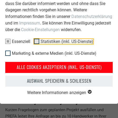
dass Sie darüber informiert werden und ohne dass Sie
aussieht.
dagegen rechtlich vorgehen können. Weitere
Informationen finden Sie in unserer
Datenschutzerklärung
JETZT FOTOMONTAGE ANFORDERN
und im
Impressum
. Sie können Ihre Einwilligung jederzeit
über die
Cookie-Einstellungen
widerrufen.
Essenziell
Statistiken (inkl. US-Dienste)
Marketing & externe Medien (inkl. US-Dienste)
ALLE COOKIES AKZEPTIEREN (INKL. US-DIENSTE)
AUSWAHL SPEICHERN & SCHLIESSEN
Weitere Informationen anzeigen
Ihr Handwerker-Angebot aus der Region anfragen
Kurzen Fragebogen zum geplanten Projekt ausfüllen und
PREFA leitet Ihre Anfrage an bis zu 10 Handwerker in Ihrer