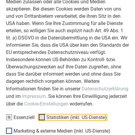
Medien zulassen oder alle Cookies und Medien
akzeptieren. Bei diesen Cookies werden Daten von uns
und von Drittanbietern verarbeitet, die ihren Sitz in den
USA haben. Wenn Sie Ihre Zustimmung für alle Dienste
erteilen, so willigen Sie auch explizit nach Art. 49 Abs. 1
BIVACCO BRÉDY: BAUKUNST IM HOCHGEBIRGE
lit. a) DSGVO in die Datenübermittlung in die USA ein. Wir
informieren Sie, dass die USA über kein den Standards der
ZUM PRÄMIERTEN REFERENZOBJEKT
EU entsprechendes Datenschutzniveau verfügt.
Insbesondere können US-Behörden zu Kontroll- bzw.
Überwachungszwecken auf Ihre Daten zugreifen, ohne
dass Sie darüber informiert werden und ohne dass Sie
dagegen rechtlich vorgehen können. Weitere
Informationen finden Sie in unserer
Datenschutzerklärung
und im
Impressum
. Sie können Ihre Einwilligung jederzeit
über die
Cookie-Einstellungen
widerrufen.
AM ENDE DER VERANSTALTUNG WAREN SICH VIELE
TEILNEHMENDE EINIG:
Essenziell
Statistiken (inkl. US-Dienste)
Die Verleihung der ARCHITECTS’ DARLING Awards ist und
Marketing & externe Medien (inkl. US-Dienste)
bleibt nicht nur ein wichtiger Branchentreff, sondern trägt