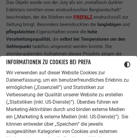
Das Objekt wurde von der Jury als ein „metallisch dunkler
Edelstein inmitten einer eindrucksvollen Berglandschaft“
beschrieben, der die Stärken von
PREFALZ
eindrucksvoll zur
Geltung bringt. Besonders beeindruckten die
langlebigen
und
pflegeleichten
Eigenschaften sowie die
hohe
Verarbeitungsqualität
, die
selbst bei Temperaturen um den
Gefrierpunkt
tadellos umgesetzt werden konnte. Die
atemberaubenden Aufnahmen dieses Projekts zeigen die
erstklassige Materialqualität und machen das Objekt zu
INFORMATIONEN ZU COOKIES BEI PREFA
einem echten Aushängeschild von PREFA.
Wir verwenden auf dieser Website Cookies zur
Datenerfassung, um ein benutzerfreundliches Erlebnis zu
ermöglichen („Essenziell“) und Statistiken zur
Verbesserung der Qualität unserer Website zu erstellen
(„Statistiken (inkl. US-Dienste)“). Überdies führen wir
Marketing-Aktivitäten durch und binden externe Medien
ein („Marketing & externe Medien (inkl. US-Dienste)“). Sie
können entweder über „Speichern“ die jeweils
ausgewählten Kategorien von Cookies und externen