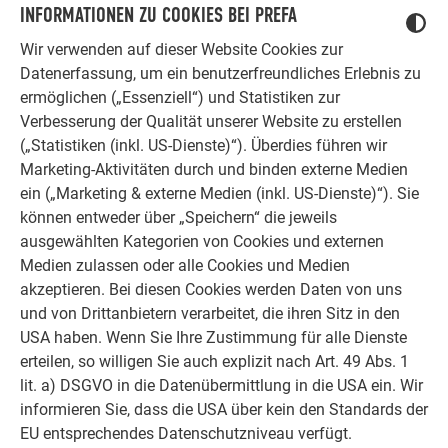
INFORMATIONEN ZU COOKIES BEI PREFA
Wir verwenden auf dieser Website Cookies zur
Datenerfassung, um ein benutzerfreundliches Erlebnis zu
ermöglichen („Essenziell“) und Statistiken zur
Verbesserung der Qualität unserer Website zu erstellen
(„Statistiken (inkl. US-Dienste)“). Überdies führen wir
Marketing-Aktivitäten durch und binden externe Medien
ein („Marketing & externe Medien (inkl. US-Dienste)“). Sie
können entweder über „Speichern“ die jeweils
ausgewählten Kategorien von Cookies und externen
Medien zulassen oder alle Cookies und Medien
akzeptieren. Bei diesen Cookies werden Daten von uns
und von Drittanbietern verarbeitet, die ihren Sitz in den
USA haben. Wenn Sie Ihre Zustimmung für alle Dienste
Charakterstarke Fassaden
erteilen, so willigen Sie auch explizit nach Art. 49 Abs. 1
Innovative und individuelle Möglichkeiten beim Gestalten der
lit. a) DSGVO in die Datenübermittlung in die USA ein. Wir
Fassadenverkleidung bietet der Baustoff Aluminium. Hier
informieren Sie, dass die USA über kein den Standards der
finden Sie weitere Informationen zu Aluminiumfassaden!
EU entsprechendes Datenschutzniveau verfügt.