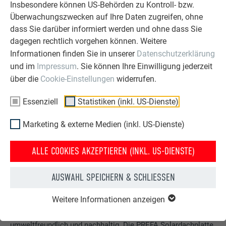
Insbesondere können US-Behörden zu Kontroll- bzw.
MEHR BEEINDRUCKENDE FASSADEN ERLEBEN
Überwachungszwecken auf Ihre Daten zugreifen, ohne
dass Sie darüber informiert werden und ohne dass Sie
dagegen rechtlich vorgehen können. Weitere
PREFA SOLAR – DAS DACH DER ZUKUNFT
Informationen finden Sie in unserer
Datenschutzerklärung
und im
Impressum
. Sie können Ihre Einwilligung jederzeit
über die
Cookie-Einstellungen
widerrufen.
Essenziell
Statistiken (inkl. US-Dienste)
Marketing & externe Medien (inkl. US-Dienste)
ALLE COOKIES AKZEPTIEREN (INKL. US-DIENSTE)
Dach und Solarkraftwerk in einem
AUSWAHL SPEICHERN & SCHLIESSEN
PREFA Aluminium-Solardachplatten vereinen Dach und
Weitere Informationen anzeigen
Solarkraft: Mit dem innovativen PREFA
Solardach produzieren Sie Ihren eigenen Strom –
umweltfreundlich und nachhaltig. Die PREFA Solardachplatte