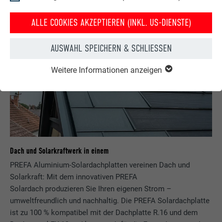
ALLE COOKIES AKZEPTIEREN (INKL. US-DIENSTE)
PREFA SOLAR – DAS DACH DER ZUKUNFT
AUSWAHL SPEICHERN & SCHLIESSEN
Weitere Informationen anzeigen
Dach und Solarkraftwerk in einem
PREFA Aluminium-Solardachplatten vereinen Dach und
Solarkraft: Mit dem innovativen PREFA
Solardach produzieren Sie Ihren eigenen Strom –
umweltfreundlich und nachhaltig. Die PREFA Solardachplatte
ist zu 100 % kompatibel mit der Dachplatte R.16 und dem