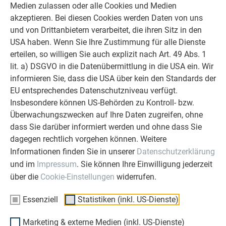
Medien zulassen oder alle Cookies und Medien
akzeptieren. Bei diesen Cookies werden Daten von uns
und von Drittanbietern verarbeitet, die ihren Sitz in den
USA haben. Wenn Sie Ihre Zustimmung für alle Dienste
erteilen, so willigen Sie auch explizit nach Art. 49 Abs. 1
lit. a) DSGVO in die Datenübermittlung in die USA ein. Wir
informieren Sie, dass die USA über kein den Standards der
EU entsprechendes Datenschutzniveau verfügt.
Insbesondere können US-Behörden zu Kontroll- bzw.
Überwachungszwecken auf Ihre Daten zugreifen, ohne
dass Sie darüber informiert werden und ohne dass Sie
dagegen rechtlich vorgehen können. Weitere
Solarmodule PREFALZ: Effiziente und nachhaltige Energiegewinnung
Informationen finden Sie in unserer
Datenschutzerklärung
Solarmodule PREFALZ sind auf bestehenden PREFALZ
und im
Impressum
. Sie können Ihre Einwilligung jederzeit
Doppelstehfalzbahnen erweiterbar, ohne
über die
Cookie-Einstellungen
widerrufen.
Dachdurchdringungen. Die selbst produzierte Energie direkt
verwenden, ins Netz einspeisen oder speichern.
Essenziell
Statistiken (inkl. US-Dienste)
JETZT ENTDECKEN: SOLARMODULE PREFALZ
Marketing & externe Medien (inkl. US-Dienste)