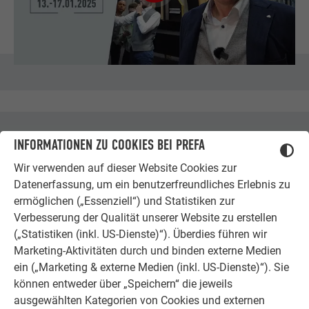
BESUCHEN SIE UNS – WIR FREUEN UNS AUF
INFORMATIONEN ZU COOKIES BEI PREFA
SIE!
Wir verwenden auf dieser Website Cookies zur
Datenerfassung, um ein benutzerfreundliches Erlebnis zu
Nutzen Sie die verbleibenden Tage, um Teil dieses
ermöglichen („Essenziell“) und Statistiken zur
besonderen Events zu werden. PREFA erwartet Sie in
Halle
Verbesserung der Qualität unserer Website zu erstellen
A3
an den
Ständen 411 und 511
. Lassen Sie uns gemeinsam
(„Statistiken (inkl. US-Dienste)“). Überdies führen wir
die Zukunft der Bauindustrie gestalten! Wir freuen uns darauf,
Marketing-Aktivitäten durch und binden externe Medien
Sie bis zum 17. Januar auf der BAU 2025 zu begrüßen.
ein („Marketing & externe Medien (inkl. US-Dienste)“). Sie
können entweder über „Speichern“ die jeweils
ausgewählten Kategorien von Cookies und externen