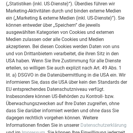
(„Statistiken (inkl. US-Dienste)“). Überdies führen wir
Lazarczyk skizziert noch einen weiteren Vorteil: „Bei so
Marketing-Aktivitäten durch und binden externe Medien
kalten Temperaturen ist eine schnelle und unkomplizierte
ein („Marketing & externe Medien (inkl. US-Dienste)“). Sie
Montage für unsere Spengler von großem Vorteil. Aluminium
können entweder über „Speichern“ die jeweils
ist leichter als andere Materialien, außerdem kommen die
ausgewählten Kategorien von Cookies und externen
einzelnen Elemente ohne zusätzliche Verstärkungen aus.“
Medien zulassen oder alle Cookies und Medien
Ein PREFA Dach bringt mit 2,3 – 2,6 kg/m<sup>2 </sup>(das
akzeptieren. Bei diesen Cookies werden Daten von uns
entspricht ca. 10 Schindeln) tatsächlich nur einen geringen
und von Drittanbietern verarbeitet, die ihren Sitz in den
Bruchteil des Gewichts eines herkömmlichen Dachs (35 – 55
USA haben. Wenn Sie Ihre Zustimmung für alle Dienste
kg/m<sup>2</sup>) auf die Waage. Die nötige Sicherheit
erteilen, so willigen Sie auch explizit nach Art. 49 Abs. 1
gewährleisten Schiebe- und Stehfalzhafte auf der Längs- und
lit. a) DSGVO in die Datenübermittlung in die USA ein. Wir
Querseite. So entsteht ein wetterfester und sicherer
informieren Sie, dass die USA über kein den Standards der
Verbund.Grundmaterial für die PREFA Aluminiumprodukte
EU entsprechendes Datenschutzniveau verfügt.
sind Legierungen nach EN 1396. Die Beschichtung der
Insbesondere können US-Behörden zu Kontroll- bzw.
Dachplatten, Dachschindeln, Dachrauten, Dachrinnen, Rohre
Überwachungszwecken auf Ihre Daten zugreifen, ohne
und Bleche erfolgt im Coil-Coating-Verfahren und unterliegt
dass Sie darüber informiert werden und ohne dass Sie
den strengen Auflagen der ECCA (European Coil Coating
dagegen rechtlich vorgehen können. Weitere
Association) in Brüssel. Sowohl PREFALZ als auch PREFA
Informationen finden Sie in unserer
Datenschutzerklärung
Dachschindeln sind Zweischicht-Einbrennlackiert und 0,7
und im
Impressum
. Sie können Ihre Einwilligung jederzeit