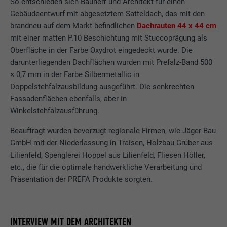
So entschieden sich Bauherr und Architekt für einen
Gebäudeentwurf mit abgesetztem Satteldach, das mit den
brandneu auf dem Markt befindlichen
Dachrauten 44 x 44 cm
mit einer matten P.10 Beschichtung mit Stuccoprägung als
Oberfläche in der Farbe Oxydrot eingedeckt wurde. Die
darunterliegenden Dachflächen wurden mit Prefalz-Band 500
× 0,7 mm in der Farbe Silbermetallic in
Doppelstehfalzausbildung ausgeführt. Die senkrechten
Fassadenflächen ebenfalls, aber in
Winkelstehfalzausführung.
Beauftragt wurden bevorzugt regionale Firmen, wie Jäger Bau
GmbH mit der Niederlassung in Traisen, Holzbau Gruber aus
Lilienfeld, Spenglerei Hoppel aus Lilienfeld, Fliesen Höller,
etc., die für die optimale handwerkliche Verarbeitung und
Präsentation der PREFA Produkte sorgten.
INTERVIEW MIT DEM ARCHITEKTEN