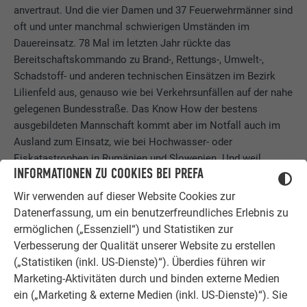
anvertraut. Und die vier Damen und 37 Feuerwehrmänner sind
oft und unter manchmal schwierigen Umständen im
Dauereinsatz. 78 Mal im letzten Jahr rückte das
Bereitschaftskommando zu Brand-, Rettungs-, Umwelt-,
Schadstoff- und anderen technischen Einsätzen im Bezirk
Lilienfeld aus, genauso wie bei Verkehrsunfällen auf der nahe
gelegenen Bundesstraße. Das Know How der bestens
ausgebildeten Mannschaft kommt aber im Notfall auch im
Ausland zum Einsatz, wie bei Hochwasser- oder
Eiskatastrophen in Rumänien und Slowenien. Und weil
INFORMATIONEN ZU COOKIES BEI PREFA
Hochwasser auch beim neuen Feuerwehrstandort nahe der
Traisen ein große Rolle spielt, wurde das Gebäude mit
Wir verwenden auf dieser Website Cookies zur
europaweit modernsten Hochwasserschutzvorrichtungen
Datenerfassung, um ein benutzerfreundliches Erlebnis zu
ausgestattet, die PREFA selbst entwickelt hat.
ermöglichen („Essenziell“) und Statistiken zur
Verbesserung der Qualität unserer Website zu erstellen
(„Statistiken (inkl. US-Dienste)“). Überdies führen wir
Marketing-Aktivitäten durch und binden externe Medien
EIN FEUERWERKSKÖRPER IN SACHEN
ein („Marketing & externe Medien (inkl. US-Dienste)“). Sie
ARCHITEKTUR