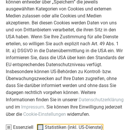
können entweder über „Speichern“ die jeweils
ausgewählten Kategorien von Cookies und externen
Die von PREFA seit über 70 Jahren hergestellten und ständig
Medien zulassen oder alle Cookies und Medien
weiter entwickelten High Tech-Aluminium Produkte für
Dach
akzeptieren. Bei diesen Cookies werden Daten von uns
und
Fassade
prägen das Erscheinungsbild der mitten im
und von Drittanbietern verarbeitet, die ihren Sitz in den
Werksgelände gelegenen Zentrale und stehen in der
USA haben. Wenn Sie Ihre Zustimmung für alle Dienste
gestalterischen Umsetzung für Qualität, Langlebigkeit,
erteilen, so willigen Sie auch explizit nach Art. 49 Abs. 1
Beständigkeit und Hochwertigkeit der in Marktl hergestellten
lit. a) DSGVO in die Datenübermittlung in die USA ein. Wir
PREFA Produkte. Selbstverständlich, dass das von PREFA
informieren Sie, dass die USA über kein den Standards der
hergestellte Material maßgeblich den Entwurf prägte und in
EU entsprechendes Datenschutzniveau verfügt.
eigener Sache zeigt, wie präzise und vielfältig sich PREFA
Insbesondere können US-Behörden zu Kontroll- bzw.
Produkte verarbeiten lassen. So betont die spektakuläre
Überwachungszwecken auf Ihre Daten zugreifen, ohne
PREFA Fassade mit einem roten Fassadenteil, der die
dass Sie darüber informiert werden und ohne dass Sie
silberne Gebäudehülle umschließt, natürlich den gesamten
dagegen rechtlich vorgehen können. Weitere
PREFA Auftritt. Denn bei aller Funktionalität sollte das neue
Informationen finden Sie in unserer
Datenschutzerklärung
Gebäude auch ein trendiges, architektonisches Highlight in
und im
Impressum
. Sie können Ihre Einwilligung jederzeit
der Industriearchitektur des Traisentals repräsentieren, das
über die
Cookie-Einstellungen
widerrufen.
sich der Naturlandschaft trotzdem harmonisch anpasst.
Essenziell
Statistiken (inkl. US-Dienste)