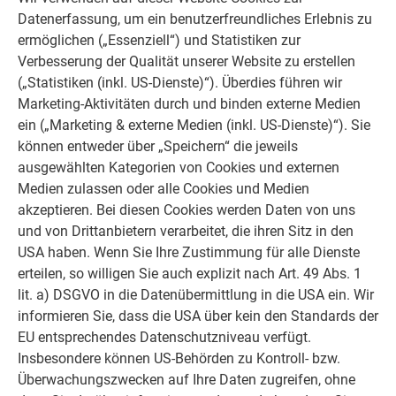
Datenerfassung, um ein benutzerfreundliches Erlebnis zu
ermöglichen („Essenziell“) und Statistiken zur
Durch ihr geringes Gewicht von nur 2,3 kg/m³ sind
Verbesserung der Qualität unserer Website zu erstellen
PREFA Dachplatten
(„Statistiken (inkl. US-Dienste)“). Überdies führen wir
optimal zur Sanierung geeignet. Auch der Transport in luftige
Marketing-Aktivitäten durch und binden externe Medien
Höhen stellt somit kein Problem dar.Eis, Schnee, Orkane, 50
ein („Marketing & externe Medien (inkl. US-Dienste)“). Sie
Grad Hitze bei Tag und minus 30 Grad Kälte in der Nacht.
können entweder über „Speichern“ die jeweils
PREFA Dächer bewähren sich auch in extremen
ausgewählten Kategorien von Cookies und externen
Gletscherregionen, wie am Drehrestaurant am
Medien zulassen oder alle Cookies und Medien
schweizerischen Schilthorn, auf der Stüdl-Hütte am
akzeptieren. Bei diesen Cookies werden Daten von uns
Großglockner oder am Ötzi-Fundort Similaungletscher. Durch
und von Drittanbietern verarbeitet, die ihren Sitz in den
die der Sturmlast angepasste Befestigung widerstehen
USA haben. Wenn Sie Ihre Zustimmung für alle Dienste
PREFA Dächer selbst Windgeschwindigkeiten von mehr als
erteilen, so willigen Sie auch explizit nach Art. 49 Abs. 1
250 km/h. Die Beständigkeit des Grundmaterials Aluminium
lit. a) DSGVO in die Datenübermittlung in die USA ein. Wir
garantieren dauerhafte Wartungsfreiheit. Die Optik der PREFA
informieren Sie, dass die USA über kein den Standards der
Produkte entspricht auch nach Jahrzehnten noch höchsten
EU entsprechendes Datenschutzniveau verfügt.
ästhetischen Ansprüchen.
Insbesondere können US-Behörden zu Kontroll- bzw.
Überwachungszwecken auf Ihre Daten zugreifen, ohne