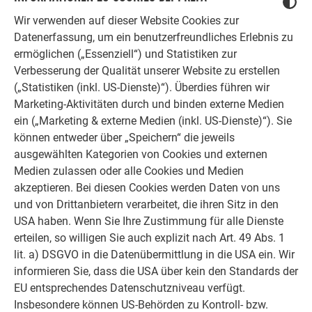
Wir verwenden auf dieser Website Cookies zur
Datenerfassung, um ein benutzerfreundliches Erlebnis zu
ermöglichen („Essenziell“) und Statistiken zur
Verbesserung der Qualität unserer Website zu erstellen
(„Statistiken (inkl. US-Dienste)“). Überdies führen wir
Marketing-Aktivitäten durch und binden externe Medien
ein („Marketing & externe Medien (inkl. US-Dienste)“). Sie
können entweder über „Speichern“ die jeweils
ausgewählten Kategorien von Cookies und externen
Medien zulassen oder alle Cookies und Medien
PREFA Dach- und Fassadensysteme sind hervorragend dafür
akzeptieren. Bei diesen Cookies werden Daten von uns
geeignet, Ihrem Projekt ein einzigartiges Design mit bester
und von Drittanbietern verarbeitet, die ihren Sitz in den
Qualität und hoher Funktionalität zu verschaffen - und das für
USA haben. Wenn Sie Ihre Zustimmung für alle Dienste
Generationen! Ob beim Neubau oder bei der Sanierung bieten
erteilen, so willigen Sie auch explizit nach Art. 49 Abs. 1
die hochwertigen Dach- und Fassadenlösungen von PREFA
lit. a) DSGVO in die Datenübermittlung in die USA ein. Wir
nahezu grenzenlosen Gestaltungsfreiraum.
informieren Sie, dass die USA über kein den Standards der
Im aktuellen Gesamtfolder für Architekten präsentieren wir
EU entsprechendes Datenschutzniveau verfügt.
unsere Produkte in einem neuen, eleganten Licht. Der
Insbesondere können US-Behörden zu Kontroll- bzw.
exklusive Folder zeigt welche anspruchsvollen Objekte mit