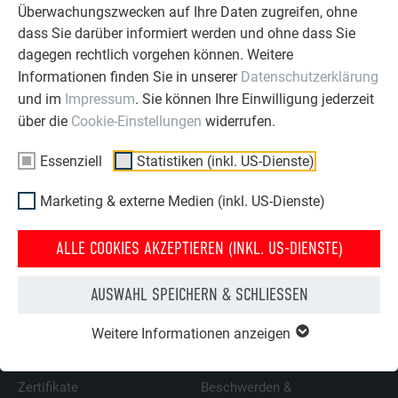
Überwachungszwecken auf Ihre Daten zugreifen, ohne
PREFA entstehen können, beleuchtet die technischen
dass Sie darüber informiert werden und ohne dass Sie
Hintergründe und erläutert objektbezogene Sonderlösungen.
dagegen rechtlich vorgehen können. Weitere
Fordern Sie jetzt Ihren PREFA Architektenfolder an!
Informationen finden Sie in unserer
Datenschutzerklärung
und im
Impressum
. Sie können Ihre Einwilligung jederzeit
JETZT IHR EXEMPLAR ANFORDERN!
über die
Cookie-Einstellungen
widerrufen.
Essenziell
Statistiken (inkl. US-Dienste)
Marketing & externe Medien (inkl. US-Dienste)
ÜBER PREFA
WIR HELFEN IHNEN
Über uns
Fragen & Antworten
ALLE COOKIES AKZEPTIEREN (INKL. US-DIENSTE)
Nachhaltigkeit
Prospekte bestellen
AUSWAHL SPEICHERN & SCHLIESSEN
Karriere
Angebot anfordern
Presse
Kontakt
Weitere Informationen anzeigen
Partner
Erfahrungen
Zertifikate
Beschwerden &