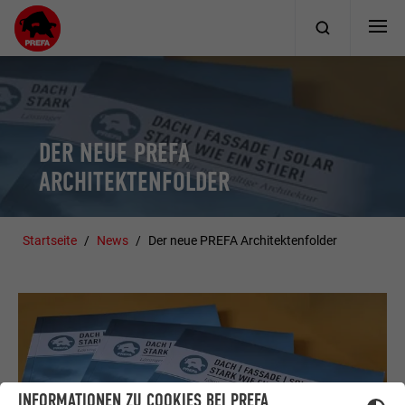
DER NEUE PREFA
ARCHITEKTENFOLDER
Startseite
News
Der neue PREFA Architektenfolder
INFORMATIONEN ZU COOKIES BEI PREFA