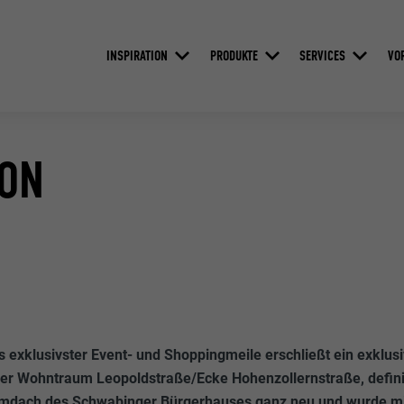
INSPIRATION
PRODUKTE
SERVICES
VO
ION
 exklusivster Event- und Shoppingmeile erschließt ein exklu
r Wohntraum Leopoldstraße/Ecke Hohenzollernstraße, defini
lmdach des Schwabinger Bürgerhauses ganz neu und wurde mit