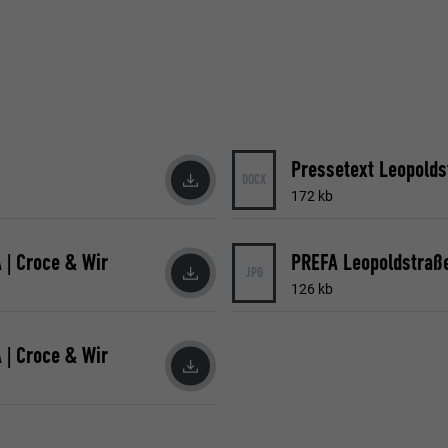
Pressetext Leopold
DOCX
172 kb
 | Croce & Wir
PREFA Leopoldstraße
JPG
126 kb
 | Croce & Wir