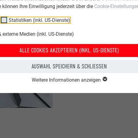
EIN DACH 
ie können Ihre Einwilligung jederzeit über die
Cookie-Einstellunge
Weil in der Umgebung di
Statistiken (inkl. US-Dienste)
ein Dachaufbau z. B. mi
 externe Medien (inkl. US-Dienste)
gewesen. Deshalb spielt
Rolle und besticht durc
ALLE COOKIES AKZEPTIEREN (INKL. US-DIENSTE)
Langlebigkeit und wirtsc
Objekt über viele Jahre
AUSWAHL SPEICHERN & SCHLIESSEN
wie ein Chamäleon, das v
erste Geige spielen zu w
Weitere Informationen anzeigen
Betrachter auf ganz eig
.