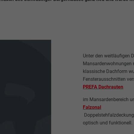
Unter den weitläufigen
Mansardenwohnungen mi
klassische Dachform wur
Fensterausschnitten ve
PREFA Dachrauten
im Mansardenbereich u
Falzonal
Doppelstehfalzdeckung 
optisch und funktionell.