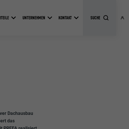
RTEILE
UNTERNEHMEN
KONTAKT
siver Dachausbau
ert das
 PREFA realisiert.