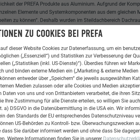
lichkeit der PREFA Produkte aus Aluminium. Aufgrund der Komp
 einzelnen Elemente und Systemkomponenten aus dem gleichen Ma
rbeiten zu können“. Deshalb wurden im Steildachbereich Dachra
IONEN ZU COOKIES BEI PREFA
ckung verarbeitet. Prefalz punktet durch die Geschmeidigkeit d
auf dieser Website Cookies zur Datenerfassung, um ein benutze
barkeit und der Möglichkeit unkompliziert regendichte Verbind
öglichen („Essenziell“) und Statistiken zur Verbesserung der Qua
er Schweißen zu erreichen. Und natürlich mit einem „Fliegengew
ellen („Statistiken (inkl. US-Dienste)“). Überdies führen wir Mark
ltsubstanz wie auch für Neubauten hervorragend eignet.
rch und binden externe Medien ein („Marketing & externe Medien (
e können entweder über „Speichern“ die jeweils ausgewählten Ka
ternen Medien zulassen oder alle Cookies und Medien akzeptier
Daten von uns und von Drittanbietern verarbeitet, die ihren Sit
 Ihre Zustimmung für alle Dienste erteilen, so willigen Sie auch
lit. a) DSGVO in die Datenübermittlung in die USA ein. Wir inform
ein den Standards der EU entsprechendes Datenschutzniveau ve
können US-Behörden zu Kontroll- bzw. Überwachungszwecken au
e dass Sie darüber informiert werden und ohne dass Sie dagegen
n. Weitere Informationen finden Sie in unserer
Datenschutzerkl