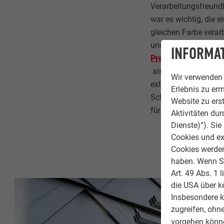
Verarbeitungsfreund
war es wichtig, die
gleichen Farbe vera
und auf den Gauben
INFORMAT
Prefalz
als Doppelstehfalzde
Wir verwenden 
extrem leichter Form
Erlebnis zu erm
Schrauben, Kleben od
Website zu erst
für Ausbauten von A
Aktivitäten du
Dienste)“). Si
Cookies und ex
Cookies werden 
haben. Wenn Sie
Art. 49 Abs. 1 
die USA über k
Insbesondere 
zugreifen, ohn
vorgehen könne