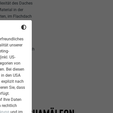
lexität des Daches
terial in der
uten, im Flachdach
es Materials mit
rfreundliches
ungen ohne
lität unserer
icht“, welches sich
eting-
inkl. US-
tegorien von
en. Bei diesen
z in den USA
 explizit nach
ieren Sie, dass
rfügt.
f Ihre Daten
 rechtlich
ärung
und im