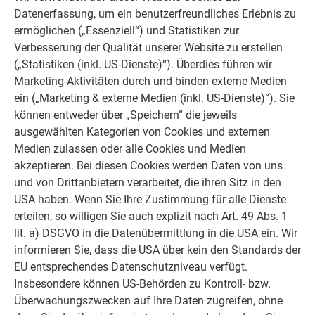
Sogar hier verwendete Schibich statt einer Leiste
Datenerfassung, um ein benutzerfreundliches Erlebnis zu
durchgehend PREFA Schindeln. „Wir haben die Schindeln mit
ermöglichen („Essenziell“) und Statistiken zur
großem Zusatzaufwand über den Grat gebogen“. Und auch
Verbesserung der Qualität unserer Website zu erstellen
die Pfeiler im dritten Stock wurden trotz schwieriger
(„Statistiken (inkl. US-Dienste)“). Überdies führen wir
Kleinteiligkeit mit Schindeln verkleidet. Ein weiterer
Marketing-Aktivitäten durch und binden externe Medien
Kunstgriff war die schuppenartige Verlegung der PREFA
ein („Marketing & externe Medien (inkl. US-Dienste)“). Sie
Schindeln. „Sie garantieren für Dach und Fassade einen
können entweder über „Speichern“ die jeweils
hohen Dichtheitsgrad und präsentieren eine lebendige Optik“.
ausgewählten Kategorien von Cookies und externen
Medien zulassen oder alle Cookies und Medien
STAY COOL, WENN´S HEISS HERGEHT
akzeptieren. Bei diesen Cookies werden Daten von uns
und von Drittanbietern verarbeitet, die ihren Sitz in den
USA haben. Wenn Sie Ihre Zustimmung für alle Dienste
So gelassen wie Planer und Handwerker bei der Realisierung
erteilen, so willigen Sie auch explizit nach Art. 49 Abs. 1
des Großprojektes können auch die neuen Bewohner bleiben.
lit. a) DSGVO in die Datenübermittlung in die USA ein. Wir
Der Dachausbau sieht nicht nur cool aus, sondern hat auch
informieren Sie, dass die USA über kein den Standards der
ein wohltemperiertes Raumklima zu bieten, wenn es draußen
EU entsprechendes Datenschutzniveau verfügt.
heiß hergeht. Das ist nicht zuletzt dem Einsatz
Insbesondere können US-Behörden zu Kontroll- bzw.
hochwertigster Materialien wie der PREFA Schindel zu
Überwachungszwecken auf Ihre Daten zugreifen, ohne
verdanken. Unter dem gut gedämmtem Dach bleiben die