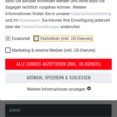
dass Sie darüber informiert werden und ohne dass Sie
Temperaturen auch dann moderat, wenn Wien unter
dagegen rechtlich vorgehen können. Weitere
Tropenhitze stöhnt. Attraktive Aussichten also statt fader
Informationen finden Sie in unserer
Datenschutzerklärung
Fassade über den Dächern Wiens.
und im
Impressum
. Sie können Ihre Einwilligung jederzeit
über die
Cookie-Einstellungen
widerrufen.
PRODUKTBOX PREFA WAND- UND
Essenziell
Statistiken (inkl. US-Dienste)
DACHSCHINDEL
Marketing & externe Medien (inkl. US-Dienste)
MATERIAL
ALLE COOKIES AKZEPTIEREN (INKL. US-DIENSTE)
Beschichtetes Aluminium 0,7 mm stark, P.10 anthrazit
AUSWAHL SPEICHERN & SCHLIESSEN
GRÖSSE
Weitere Informationen anzeigen
420 x 240 mm in verlegter Fläche
GEWICHT