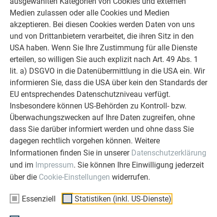
ausgewählten Kategorien von Cookies und externen
Medien zulassen oder alle Cookies und Medien
akzeptieren. Bei diesen Cookies werden Daten von uns
und von Drittanbietern verarbeitet, die ihren Sitz in den
USA haben. Wenn Sie Ihre Zustimmung für alle Dienste
erteilen, so willigen Sie auch explizit nach Art. 49 Abs. 1
lit. a) DSGVO in die Datenübermittlung in die USA ein. Wir
informieren Sie, dass die USA über kein den Standards der
EU entsprechendes Datenschutzniveau verfügt.
Insbesondere können US-Behörden zu Kontroll- bzw.
Überwachungszwecken auf Ihre Daten zugreifen, ohne
dass Sie darüber informiert werden und ohne dass Sie
dagegen rechtlich vorgehen können. Weitere
Informationen finden Sie in unserer
Datenschutzerklärung
Außergewöhnliche Architektur
und im
Impressum
. Sie können Ihre Einwilligung jederzeit
Hier präsentieren wir Ihnen die außergewöhnlichsten PREFA
über die
Cookie-Einstellungen
widerrufen.
Objekte. Die PREFARENZEN veranschaulichen, was
entstehen kann, wenn die Innovationskraft der
Essenziell
Statistiken (inkl. US-Dienste)
Architekturbüros auf die Präzision der Handwerkskunst trifft.