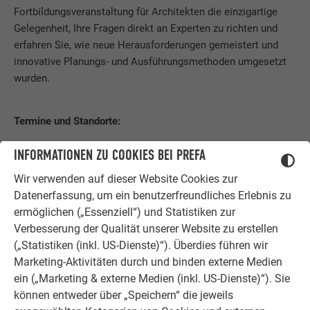
Fortbildungsveranstaltung für Architekten die einzigartige
Gelegenheit, Ihre Fragen direkt an Experten zu richten und
erfahren Sie, wie neue Herausforderungen gemeistert und
innovative Planungs- und Ausführungsmethoden umgesetzt
wurden.
Termine und Standorte:
05.09.2023 in Bielefeld
INFORMATIONEN ZU COOKIES BEI PREFA
14.09.2023 in Freiburg
Wir verwenden auf dieser Website Cookies zur
19.10.2023 in Leipzig
Datenerfassung, um ein benutzerfreundliches Erlebnis zu
ermöglichen („Essenziell“) und Statistiken zur
Melden Sie sich noch heute an und sichern Sie sich Ihren
Verbesserung der Qualität unserer Website zu erstellen
Platz bei der Heinze ArchitekTOUR 2023. Wir freuen uns auf
(„Statistiken (inkl. US-Dienste)“). Überdies führen wir
Sie!
Marketing-Aktivitäten durch und binden externe Medien
ein („Marketing & externe Medien (inkl. US-Dienste)“). Sie
JETZT KOSTENFREI ANMELDEN!
können entweder über „Speichern“ die jeweils