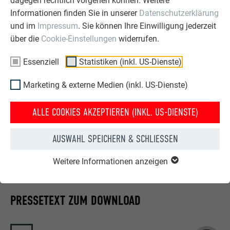
dagegen rechtlich vorgehen können. Weitere
HISTORISCHE DEKORATION BESTENS
Informationen finden Sie in unserer
Datenschutzerklärung
GESCHÜTZT
und im
Impressum
. Sie können Ihre Einwilligung jederzeit
über die
Cookie-Einstellungen
widerrufen.
Auf dem Dach des österreichischen Parlaments lässt sich
auch viel an dekorativer Gestaltung bestaunen. „Die
Essenziell
Statistiken (inkl. US-Dienste)
prachtvollen historischen Bronzeskulpturen und deren
Gesimse blieben erhalten und wurden mit separaten
Marketing & externe Medien (inkl. US-Dienste)
Entwässerungskanälen versehen“, schildert Höld die Details.
„Diese sollen die Ausschwemmungen des Kupfers durch
ALLE COOKIES AKZEPTIEREN (INKL. US-DIENSTE)
Regenwasser sicher ableiten.“ Zudem wurde der dekorative,
in Oberösterreich produzierte Firstschmuck bei PREFA
AUSWAHL SPEICHERN & SCHLIESSEN
pulverbeschichtet, um ihn sicher gegen Verwitterung zu
schützen.
Weitere Informationen anzeigen
PRESSETEXT ZUM DOWNLOAD