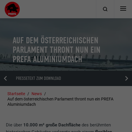
AUF DEM ÖSTERREICHISCHEN
PARLAMENT THRONT NUN EIN
PREFA ALUMINIUMDACH
PRESSETEXT ZUM DOWNLOAD
Startseite
News
Auf dem österreichischen Parlament thront nun ein PREFA
Aluminiumdach
Die über
10.000 m² große Dachfläche
des berühmten
historischen Gebäudes verlangte nach einem
flexiblen