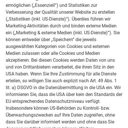
ermöglichen („Essenziell“) und Statistiken zur
auf Vollschalung mit Trennlage mind. 24 mm
Verbesserung der Qualität unserer Website zu erstellen
(„Statistiken (inkl. US-Dienste)“). Überdies führen wir
BEFESTIGUNG
Marketing-Aktivitäten durch und binden externe Medien
ein („Marketing & externe Medien (inkl. US-Dienste)“). Sie
Niro Hafter, lt. statischer Erfordernis
können entweder über „Speichern“ die jeweils
ausgewählten Kategorien von Cookies und externen
Medien zulassen oder alle Cookies und Medien
akzeptieren. Bei diesen Cookies werden Daten von uns
und von Drittanbietern verarbeitet, die ihren Sitz in den
PRODUKTBOX FALZONAL
USA haben. Wenn Sie Ihre Zustimmung für alle Dienste
erteilen, so willigen Sie auch explizit nach Art. 49 Abs. 1
lit. a) DSGVO in die Datenübermittlung in die USA ein. Wir
MATERIAL
informieren Sie, dass die USA über kein den Standards der
EU entsprechendes Datenschutzniveau verfügt.
Aluminium 0,7 mm stark, farbbeschichtetes
Insbesondere können US-Behörden zu Kontroll- bzw.
Aluminiumband auf Sichtseite, Rückseite. Schutzlack
Überwachungszwecken auf Ihre Daten zugreifen, ohne
dass Sie darüber informiert werden und ohne dass Sie
MASSE