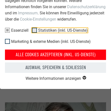
dagegen rechtlich vorgehen können. Weitere
Informationen finden Sie in unserer
Datenschutzerklärung
Dicke: 0,7 mm, Breite: 600 mm / 1200 mm, Falzabstand:
und im
Impressum
. Sie können Ihre Einwilligung jederzeit
53 cm
über die
Cookie-Einstellungen
widerrufen.
GEWICHT
Essenziell
Statistiken (inkl. US-Dienste)
Bandblech: 1,89 kg/m², ca. 2,2 kg/m² Dachfläche bei
Marketing & externe Medien (inkl. US-Dienste)
Falzonal 600
ALLE COOKIES AKZEPTIEREN (INKL. US-DIENSTE)
BRANDSCHUTZ
AUSWAHL SPEICHERN & SCHLIESSEN
Falzonal ® ist nach EN 13501-A1 nicht brennbar,
Rauchgase sind nach DIN 4102 medizinisch
Weitere Informationen anzeigen
unbedenklich