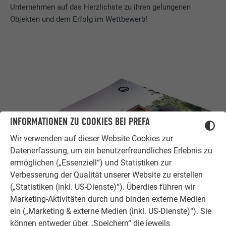
Unternehmen auf das Herzlichste zu ihren gelungenen
Objekten und dem Erfolg im Wettbewerb!
INFORMATIONEN ZU COOKIES BEI PREFA
Wir verwenden auf dieser Website Cookies zur
Datenerfassung, um ein benutzerfreundliches Erlebnis zu
ermöglichen („Essenziell“) und Statistiken zur
Verbesserung der Qualität unserer Website zu erstellen
PREFARENZEN kostenlos bestellen
(„Statistiken (inkl. US-Dienste)“). Überdies führen wir
Marketing-Aktivitäten durch und binden externe Medien
Bestellen Sie das PREFA Architekturbuch mit
ein („Marketing & externe Medien (inkl. US-Dienste)“). Sie
Architekteninterviews und spektakulären Objekten. Oder
können entweder über „Speichern“ die jeweils
fordern Sie den Architektenordner mit allen Details zu