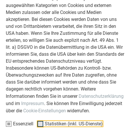
ausgewählten Kategorien von Cookies und externen
unseren Produkten an.
Medien zulassen oder alle Cookies und Medien
akzeptieren. Bei diesen Cookies werden Daten von uns
PREFARENZEN BESTELLEN
und von Drittanbietern verarbeitet, die ihren Sitz in den
USA haben. Wenn Sie Ihre Zustimmung für alle Dienste
erteilen, so willigen Sie auch explizit nach Art. 49 Abs. 1
lit. a) DSGVO in die Datenübermittlung in die USA ein. Wir
informieren Sie, dass die USA über kein den Standards der
EU entsprechendes Datenschutzniveau verfügt.
Insbesondere können US-Behörden zu Kontroll- bzw.
Überwachungszwecken auf Ihre Daten zugreifen, ohne
dass Sie darüber informiert werden und ohne dass Sie
dagegen rechtlich vorgehen können. Weitere
Informationen finden Sie in unserer
Datenschutzerklärung
und im
Impressum
. Sie können Ihre Einwilligung jederzeit
über die
Cookie-Einstellungen
widerrufen.
Klicken Sie sich durch die Galerie
Ganz viel PREFA Inspiration auf einen Klick gefällig? In der
Essenziell
Statistiken (inkl. US-Dienste)
Referenzgalerie können Sie PREFA Objekte ansehen und