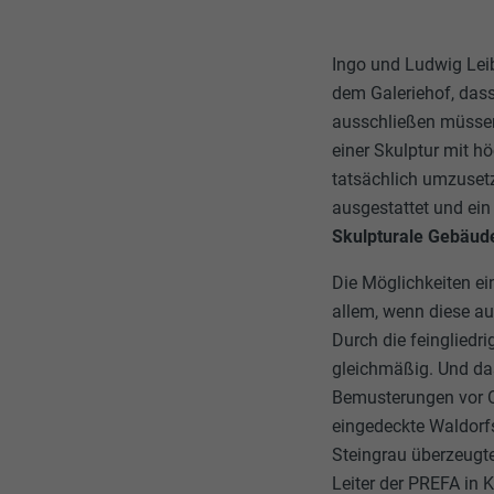
Ingo und Ludwig Lei
dem Galeriehof, das
ausschließen müssen.
einer Skulptur mit 
tatsächlich umzuset
ausgestattet und ein 
Skulpturale Gebäud
Die Möglichkeiten ei
allem, wenn diese auc
Durch die feinglied
gleichmäßig. Und das
Bemusterungen vor Or
eingedeckte Waldorfsc
Steingrau überzeugte
Leiter der PREFA in 