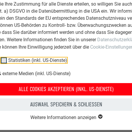
chs das Unternehmen mit seinen Aufgaben und mit Aluminium. A
 Ihre Zustimmung für alle Dienste erteilen, so willigen Sie auch
eiz des Galerie-Hauses angetan. Souverän setzte der Techniker
lit. a) DSGVO in die Datenübermittlung in die USA ein. Wir inform
rer bereits in der Planungsphase die geforderten Vorgaben in d
ein den Standards der EU entsprechendes Datenschutzniveau ve
 dabei von PREFA-Lehrverleger Benjamin Wilde und Fachberater 
können US-Behörden zu Kontroll- bzw. Überwachungszwecken au
pezialisten der Maurer Metalltechnik GmbH & Co KG optimierte
e dass Sie darüber informiert werden und ohne dass Sie dagegen
e Anschlüsse an Rinnen- und Übergangsdetails sowie an den zahl
n. Weitere Informationen finden Sie in unserer
Datenschutzerkl
ie können Ihre Einwilligung jederzeit über die
Cookie-Einstellunge
Statistiken (inkl. US-Dienste)
 externe Medien (inkl. US-Dienste)
ALLE COOKIES AKZEPTIEREN (INKL. US-DIENSTE)
A.S. Prof. Dipl.-Ing Georg Sahner; BDA, Stuttgart
AUSWAHL SPEICHERN & SCHLIESSEN
ibinger Immobilienvermittlung, Tuttlingen
Weitere Informationen anzeigen
ibinger Wohn- und Gewerbebau GmbH, Mühlheim/Donau