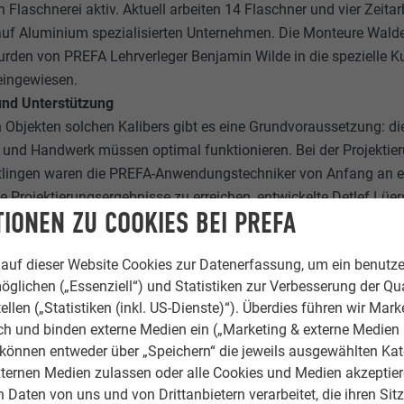
Flaschnerei aktiv. Aktuell arbeiten 14 Flaschner und vier Zeitar
uf Aluminium spezialisierten Unternehmen. Die Monteure Wal
den von PREFA Lehrverleger Benjamin Wilde in die spezielle Kun
eingewiesen.
und Unterstützung
 Objekten solchen Kalibers gibt es eine Grundvoraussetzung: die
 und Handwerk müssen optimal funktionieren. Bei der Projektie
ttlingen waren die PREFA-Anwendungstechniker von Anfang an
 Projektierungsergebnisse zu erreichen, entwickelte Detlef Lüe
IONEN ZU COOKIES BEI PREFA
nsam mit den Planern zahlreiche Details zur Ausführung des
en auch diverse Regeldetails festgelegt, um anschließend eine
auf dieser Website Cookies zur Datenerfassung, um ein benutze
tungsverzeichnis zu formulieren. Dank klarer Vorgaben waren di
öglichen („Essenziell“) und Statistiken zur Verbesserung der Qua
ubar und die Arbeiten konnten durch die Spezialisten des Fach
ellen („Statistiken (inkl. US-Dienste)“). Überdies führen wir Mark
utiniert durchgeführt werden. Schließlich ist der Fachbetrieb m
rch und binden externe Medien ein („Marketing & externe Medien (
s vertraut.Unter der Leitung von Manfred Burgbacher wird in de
e können entweder über „Speichern“ die jeweils ausgewählten Ka
k GmbH & Co KG zu 50 % mit PREFA Aluminium gearbeitet. Man
ternen Medien zulassen oder alle Cookies und Medien akzeptier
1978/79 das erste große Objekt mit Falzonal (eine Doppelsportha
Daten von uns und von Drittanbietern verarbeitet, die ihren Sit