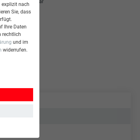
uch Lars Herzog war
 explizit nach
 und Projektleiter
ieren Sie, dass
ie Praxis um.
rfügt.
Norbert Zolg.
f Ihre Daten
n die
 rechtlich
reichen Grat- und
ärung
und im
n
widerrufen.