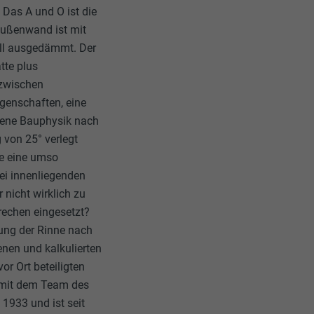
 Das A und O ist die
außenwand ist mit
oll ausgedämmt. Der
tte plus
 zwischen
igenschaften, eine
fene Bauphysik nach
von 25° verlegt
te eine umso
ei innenliegenden
 nicht wirklich zu
rechen eingesetzt?
ung der Rinne nach
enen und kalkulierten
or Ort beteiligten
t mit dem Team des
1933 und ist seit