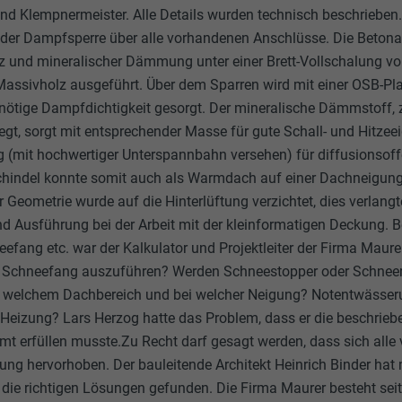
nd Klempnermeister. Alle Details wurden technisch beschrieben.
 der Dampfsperre über alle vorhandenen Anschlüsse. Die Beton
lz und mineralischer Dämmung unter einer Brett-Vollschalung v
Massivholz ausgeführt. Über dem Sparren wird mit einer OSB-Pla
 nötige Dampfdichtigkeit gesorgt. Der mineralische Dämmstoff,
legt, sorgt mit entsprechender Masse für gute Schall- und Hitzee
 (mit hochwertiger Unterspannbahn versehen) für diffusionsof
hindel konnte somit auch als Warmdach auf einer Dachneigung 
 Geometrie wurde auf die Hinterlüftung verzichtet, dies verlang
 Ausführung bei der Arbeit mit der kleinformatigen Deckung. B
efang etc. war der Kalkulator und Projektleiter der Firma Maurer
er Schneefang auszuführen? Werden Schneestopper oder Schnee
ei welchem Dachbereich und bei welcher Neigung? Notentwässer
 Heizung? Lars Herzog hatte das Problem, dass er die beschrieb
t erfüllen musste.Zu Recht darf gesagt werden, dass sich alle v
tung hervorhoben. Der bauleitende Architekt Heinrich Binder ha
die richtigen Lösungen gefunden. Die Firma Maurer besteht seit 