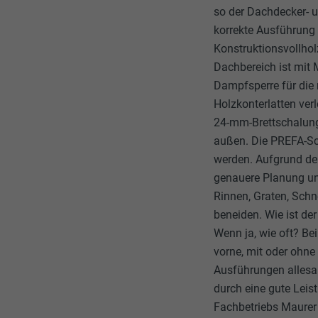
so der Dachdecker- u
korrekte Ausführung
Konstruktionsvollho
Dachbereich ist mit 
Dampfsperre für die
Holzkonterlatten ver
24-mm-Brettschalung
außen. Die PREFA-Sc
werden. Aufgrund der
genauere Planung und
Rinnen, Graten, Schne
beneiden. Wie ist d
Wenn ja, wie oft? B
vorne, mit oder ohne
Ausführungen allesam
durch eine gute Leis
Fachbetriebs Maurer 