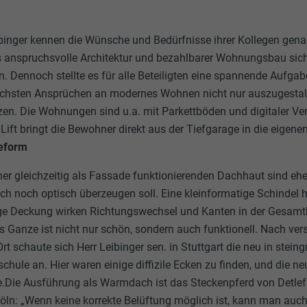
binger kennen die Wünsche und Bedürfnisse ihrer Kollegen gena
s anspruchsvolle Architektur und bezahlbarer Wohnungsbau sic
 Dennoch stellte es für alle Beteiligten eine spannende Aufgab
höchsten Ansprüchen an modernes Wohnen nicht nur auszugestal
zen. Die Wohnungen sind u.a. mit Parkettböden und digitaler V
Lift bringt die Bewohner direkt aus der Tiefgarage in die eigene
eform
ner gleichzeitig als Fassade funktionierenden Dachhaut sind ehe
h noch optisch überzeugen soll. Eine kleinformatige Schindel hat
rige Deckung wirken Richtungswechsel und Kanten in der Gesam
 Ganze ist nicht nur schön, sondern auch funktionell. Nach ve
t schaute sich Herr Leibinger sen. in Stuttgart die neu in stein
hule an. Hier waren einige diffizile Ecken zu finden, und die ne
.Die Ausführung als Warmdach ist das Steckenpferd von Detlef 
Köln: „Wenn keine korrekte Belüftung möglich ist, kann man auch