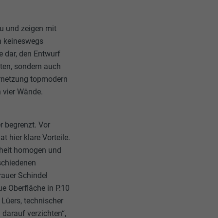
u und zeigen mit
h keineswegs
e dar, den Entwurf
ten, sondern auch
ernetzung topmodern
n vier Wände.
r begrenzt. Vor
 hier klare Vorteile.
theit homogen und
rschiedenen
grauer Schindel
ue Oberfläche in P.10
Lüers, technischer
 darauf verzichten“,