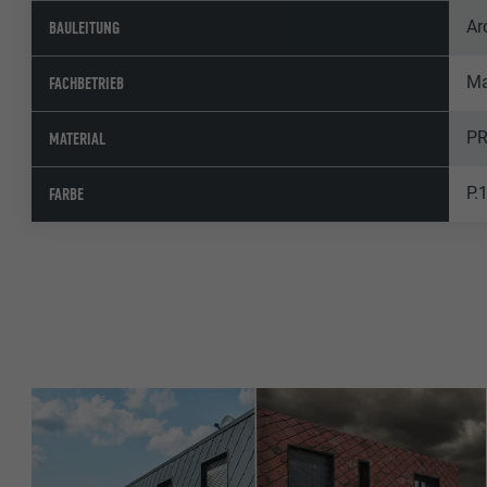
Ar
BAULEITUNG
Ma
FACHBETRIEB
PR
MATERIAL
P.
FARBE