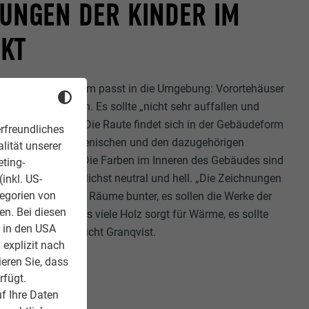
NUNGEN DER KINDER IM
NKT
adlinige Gebäudeform passt in die Umgebung: Vorortehäuser
r und 70er-Jahren. Es sollte „nicht sehr auffallen und
 Johan Granqvist. Die Raute findet sich in der Gebäudeform
rfreundliches
er auch in den Lesenischen und den dazugehörigen
lität unserer
er Fassade ragen. Die Farben im Inneren des Gebäudes sind
eting-
raggebers – möglichst neutral und hell. „Die Zeichnungen
inkl. US-
tegorien von
er machen nun die Räume bunter, es sollen die Werke der
en. Bei diesen
elpunkt stehen. Das viele Holz sorgt für Wärme, es sollte
z in den USA
nfühlen“, unterstreicht Granqvist.
 explizit nach
ieren Sie, dass
rfügt.
f Ihre Daten