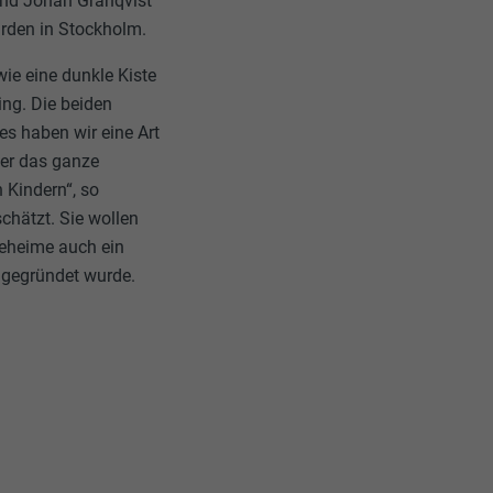
 und Johan Granqvist
ården in Stockholm.
ie eine dunkle Kiste
ing. Die beiden
es haben wir eine Art
ber das ganze
 Kindern“, so
schätzt. Sie wollen
geheime auch ein
n gegründet wurde.