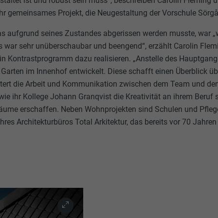
estaltet ist und robust sein muss“, beschreiben Carolin Fleming
 ihr gemeinsames Projekt, die Neugestaltung der Vorschule Sörg
as aufgrund seines Zustandes abgerissen werden musste, war „w
s war sehr unüberschaubar und beengend“, erzählt Carolin Flem
ein Kontrastprogramm dazu realisieren. „Anstelle des Hauptgang
 Garten im Innenhof entwickelt. Diese schafft einen Überblick ü
htert die Arbeit und Kommunikation zwischen dem Team und den
wie ihr Kollege Johann Granqvist die Kreativität an ihrem Beruf 
räume erschaffen. Neben Wohnprojekten sind Schulen und Pfle
hres Architekturbüros Total Arkitektur, das bereits vor 70 Jahre