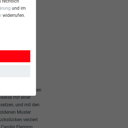
 rechtlich
ärung
und im
n
widerrufen.
„Es sollte robust
en. Sie wollten es
m würde diesem
n Metall herzustellen
weise mit einer
setzen, und mit den
 goldenen Muster
uckstücken verziert
 Carolin Fleming.