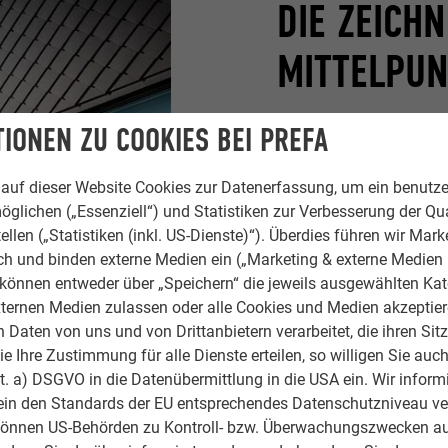
DIE ZEICH
MITTELPU
Die sehr schlichte, ger
IONEN ZU COOKIES BEI PREFA
und Villen aus den 1960e
herausschreien“, betont
auf dieser Website Cookies zur Datenerfassung, um ein benutze
im Grundriss wieder, ab
öglichen („Essenziell“) und Statistiken zur Verbesserung der Qua
Fensterluken, die aus d
ellen („Statistiken (inkl. US-Dienste)“). Überdies führen wir Mark
– nach Wunsch des Auft
rch und binden externe Medien ein („Marketing & externe Medien (
e können entweder über „Speichern“ die jeweils ausgewählten Ka
und Basteleien der Kind
ternen Medien zulassen oder alle Cookies und Medien akzeptier
kleinen Künstler im Mitt
Daten von uns und von Drittanbietern verarbeitet, die ihren Sit
sich für die Kinder gut a
 Ihre Zustimmung für alle Dienste erteilen, so willigen Sie auch
lit. a) DSGVO in die Datenübermittlung in die USA ein. Wir inform
ein den Standards der EU entsprechendes Datenschutzniveau ve
können US-Behörden zu Kontroll- bzw. Überwachungszwecken au