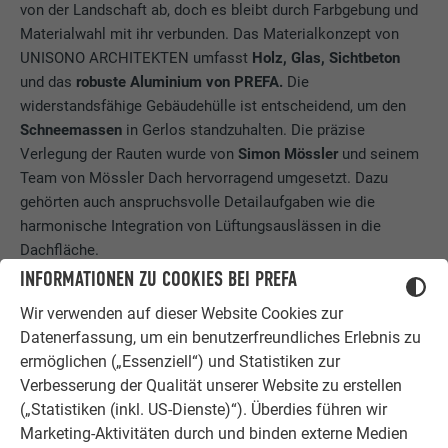
von der Landschaft ab, doch es bleibt durch Farbgebung und
Materialwahl mit ihr verbunden. Das Materialkonzept von
UNISONO ARCHITEKTEN umfasst
Holz, Glas, Sichtbeton
und das
robuste Aluminium von PREFA.
Die
widerstandsfähige Gebäudehülle ist entscheidend, um den
Schneemassen
in Gerlos standzuhalten. Die präzise
Verlegung der Rauten wurde von
Simon Mössler
und seinem
Team von Mössler Dach hervorragend umgesetzt. Dazu
gehörten auch anspruchsvolle Detailaufgaben wie die
harmonische Integration von Lüftungsauslässen in die
Dachfläche.
INFORMATIONEN ZU COOKIES BEI PREFA
Wir verwenden auf dieser Website Cookies zur
Datenerfassung, um ein benutzerfreundliches Erlebnis zu
ermöglichen („Essenziell“) und Statistiken zur
Verbesserung der Qualität unserer Website zu erstellen
(„Statistiken (inkl. US-Dienste)“). Überdies führen wir
Marketing-Aktivitäten durch und binden externe Medien