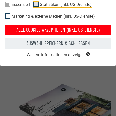
Essenziell
Statistiken (inkl. US-Dienste)
Material:
Marketing & externe Medien (inkl. US-Dienste)
Dachraute 44 × 44
,
Wandraute 44 × 44
Bronze
ALLE COOKIES AKZEPTIEREN (INKL. US-DIENSTE)
Unter diesem Link stehen Bilder zum Download bereit
AUSWAHL SPEICHERN & SCHLIESSEN
© PREFA | Croce & Wir
Weitere Informationen anzeigen