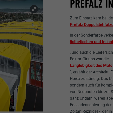
PREFALZ I
Zum Einsatz kam bei de
Prefalz Doppelstehfal
in der Sonderfarbe verk
ästhetischen und tech
, und auch die Liefersich
Faktor für uns war die
Langlebigkeit des Mater
“, erzählt der Architekt.
Horex zuständig. Das Un
sondern auch für komple
von Neubauten bis zur 
ganz Ungarn, waren aber
Fassadensanierung des W
Zoltán Reznicsek, der in