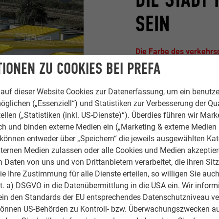
SEIN
Die Farbe des verkehr
IONEN ZU COOKIES BEI PREFA
ist an die Farbe der Bu
Fortschritt. Die Form, di
trotzdem Spielraum für in
auf dieser Website Cookies zur Datenerfassung, um ein benutze
des Konzepts. Es war fü
öglichen („Essenziell“) und Statistiken zur Verbesserung der Qua
sein muss. Die Stadt mu
ellen („Statistiken (inkl. US-Dienste)“). Überdies führen wir Mark
rch und binden externe Medien ein („Marketing & externe Medien (
Wohlbefinden in der ge
e können entweder über „Speichern“ die jeweils ausgewählten Ka
Straßenbahnen verkehrsg
ternen Medien zulassen oder alle Cookies und Medien akzeptier
Farbe entschieden“, erzä
Daten von uns und von Drittanbietern verarbeitet, die ihren Sit
bei jedem Menschen unte
 Ihre Zustimmung für alle Dienste erteilen, so willigen Sie auch
neue Remise wirkt, und d
lit. a) DSGVO in die Datenübermittlung in die USA ein. Wir inform
in diesem Stadtteil leben
ein den Standards der EU entsprechendes Datenschutzniveau ve
können US-Behörden zu Kontroll- bzw. Überwachungszwecken au