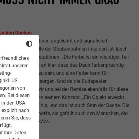
sgelben Daches
dapester Straßenbahnen angelehnt und signalisiert
e von der Außenhülle der Straßenbahnen inspiriert ist, lässt
dividuelle Interpretationen. „Die Farbe ist ein wichtiger Teil
rfreundliches
r mich von Anfang an klar, dass das Dach farbenprächtig
lität unserer
ss nicht immer grau sein, und eine Farbe kann für
eting-
inkl. US-
samten Umgebung sorgen. Und da die Budapester
tegorien von
elb sind, haben wir uns bei der Remise ebenfalls für diese
en. Bei diesen
hlt der Architekt von seinem Konzept. „Ein Objekt erweckt
z in den USA
rschiedliche Gefühle, und das ist auch Sinn der Sache. Die
 explizit nach
as ist gut so. Ich hoffe, sie gefällt auch den Menschen, die
ieren Sie, dass
“, unterstreicht Takács.
rfügt.
f Ihre Daten