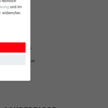
 rechtlich
ärung
und im
n
widerrufen.
u-Bereich tätig. In
aidschan, Nigeria
tiker, Maschinenbauer
t, für hochwertige