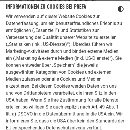
aus mehreren Farbtönen zusammensetzt.
INFORMATIONEN ZU COOKIES BEI PREFA
Bei Metallicfarben können Farbdifferenzen auftreten.
Bänder & Bleche Naturblank: Veränderungen der
Wir verwenden auf dieser Website Cookies zur
Oberflächenoptik durch Verarbeitung und
Datenerfassung, um ein benutzerfreundliches Erlebnis zu
Umwelteinflüsse unterliegen nicht der Gewährleistung.
ermöglichen („Essenziell“) und Statistiken zur
Für exakte Farbbestimmungen komplementärer
Verbesserung der Qualität unserer Website zu erstellen
Bauteile sind Originalmuster heranzuziehen.
(„Statistiken (inkl. US-Dienste)“). Überdies führen wir
Marketing-Aktivitäten durch und binden externe Medien
DETAILS ZU DEN FARBEN
ein („Marketing & externe Medien (inkl. US-Dienste)“). Sie
können entweder über „Speichern“ die jeweils
ausgewählten Kategorien von Cookies und externen
LASSEN SIE SICH VON BEREITS UMGESETZTEN
Medien zulassen oder alle Cookies und Medien
PROJEKTEN MIT DER PREFA HÄNGERINNE
akzeptieren. Bei diesen Cookies werden Daten von uns
INSPIRIEREN.
und von Drittanbietern verarbeitet, die ihren Sitz in den
USA haben. Wenn Sie Ihre Zustimmung für alle Dienste
erteilen, so willigen Sie auch explizit nach Art. 49 Abs. 1
Mit dem Dachentwässerungssystem von PREFA lassen sich
lit. a) DSGVO in die Datenübermittlung in die USA ein. Wir
elegante Ton-in-Ton-Lösungen umsetzen oder ganz bewusst
informieren Sie, dass die USA über kein den Standards der
farbliche Akzente setzen. Hier haben wir einige
EU entsprechendes Datenschutzniveau verfügt.
Referenzobjekte zur Inspiration zusammengestellt, noch