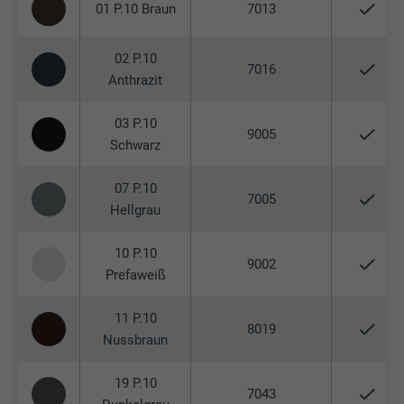
01 P.10 Braun
7013
02 P.10
7016
Anthrazit
03 P.10
9005
Schwarz
07 P.10
7005
Hellgrau
10 P.10
9002
Prefaweiß
11 P.10
8019
Nussbraun
19 P.10
7043