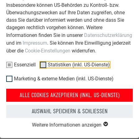
Insbesondere können US-Behörden zu Kontroll- bzw.
mehr finden Sie in unserer
Referenzgalerie
.
Überwachungszwecken auf Ihre Daten zugreifen, ohne
dass Sie darüber informiert werden und ohne dass Sie
dagegen rechtlich vorgehen können. Weitere
Informationen finden Sie in unserer
Datenschutzerklärung
und im
Impressum
. Sie können Ihre Einwilligung jederzeit
über die
Cookie-Einstellungen
widerrufen.
Essenziell
Statistiken (inkl. US-Dienste)
Marketing & externe Medien (inkl. US-Dienste)
ALLE COOKIES AKZEPTIEREN (INKL. US-DIENSTE)
EI
HÄ
PREFA DACHPLATTE R.16 UND HÄNGERINNE IN P.10 ANTHRAZIT
AUSWAHL SPEICHERN & SCHLIESSEN
DETAILS ZUM REFERENZPROJEKT
Weitere Informationen anzeigen