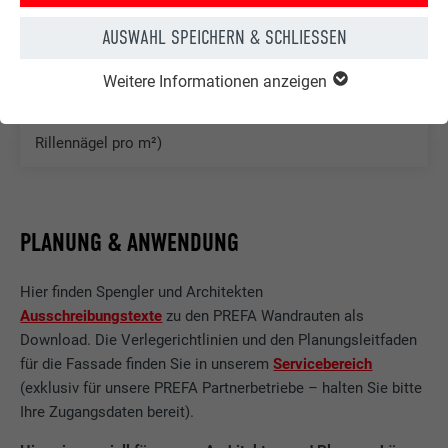
BASISBEFESTIGUNG
AUSWAHL SPEICHERN & SCHLIESSEN
indirekt, 1 PREFA Wandrautenhaft sowie Rillennagel
Weitere Informationen anzeigen
pro Wandraute 29 × 29 (d. h. 12 PREFA Wandrautenhafte
sowie
Rillennägel pro m²)
PLANUNG & ANWENDUNG
Hier finden Spengler und Architekten
Ausschreibungstexte
zu den PREFA Wandrauten als
Download. Die Verlegerichtlinien und den Planungsleitfaden
für die Fassade finden Sie in unserem
Servicebereich
(exklusiv für unsere PREFA Partnerbetriebe – halten Sie bitte
Ihre Zugangsdaten bereit).