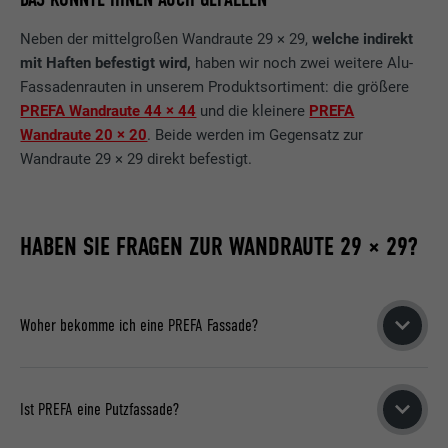
Neben der mittelgroßen Wandraute 29 × 29,
welche indirekt
mit Haften befestigt wird,
haben wir noch zwei weitere Alu-
Fassadenrauten in unserem Produktsortiment: die größere
PREFA Wandraute 44 × 44
und die kleinere
PREFA
Wandraute 20 × 20
. Beide werden im Gegensatz zur
Wandraute 29 × 29 direkt befestigt.
HABEN SIE FRAGEN ZUR WANDRAUTE 29 × 29?
Woher bekomme ich eine PREFA Fassade?
Wenn Sie Interesse an einer Aluminiumfassade von PREFA
haben, empfehlen wir Ihnen, unsere
Angebotsplattform
zu
Ist PREFA eine Putzfassade?
nutzen. Im Online-Formular geben Sie alle Ihre Projektdaten