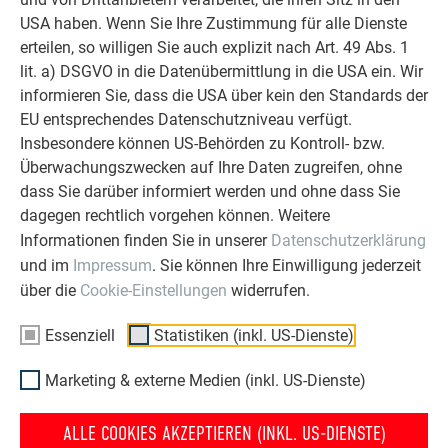
Aufbau positiv auf das Raumklima auswirkt. Zwischen
Fassade besonders witterungsbeständig ist, können Sie sich
USA haben. Wenn Sie Ihre Zustimmung für alle Dienste
Mauerwerk und PREFA Fassade kann die Luft zirkulieren,
MATERIAL
über Jahrzehnte hinweg an ihrem schönen Erscheinungsbild
erteilen, so willigen Sie auch explizit nach Art. 49 Abs. 1
dadurch wird anfallende Feuchtigkeit hinter der
erfreuen. Zu beachten ist, dass PREFA Fassadenprodukte
lit. a) DSGVO in die Datenübermittlung in die USA ein. Wir
Metallfassade abtransportiert (und überträgt sich nicht auf
beschichtetes Aluminium, 0,7 mm stark, Coil-Coating-
nicht mit Sandwichpaneelen oder anderen Produkten mit
informieren Sie, dass die USA über kein den Standards der
den Wohnraum wie z. B. Kondenswasser).
Beschichtung
integrierter Dämmung zu verwechseln sind, da diese
EU entsprechendes Datenschutzniveau verfügt.
ausschließlich auf die oben genannten Funktionen (Schutz
Insbesondere können US-Behörden zu Kontroll- bzw.
MEHR ZUR FASSADE
ABMESSUNGEN
und optische Gestaltung) spezialisiert sind. Wenn auch Sie
Überwachungszwecken auf Ihre Daten zugreifen, ohne
gerne eine hochwertige PREFA Fassade aus Aluminium
dass Sie darüber informiert werden und ohne dass Sie
290 × 290 mm in verlegter Fläche (12 Stk./m²)
haben möchten, wird sich der geschulte Handwerkerbetrieb
dagegen rechtlich vorgehen können. Weitere
neben der sichtbaren Verschönerung Ihres Zuhauses mit der
Informationen finden Sie in unserer
Datenschutzerklärung
GEWICHT
PREFA Fassadenbekleidung auch um eine entsprechende
und im
Impressum
. Sie können Ihre Einwilligung jederzeit
Unterkonstruktion und, falls gewünscht, eine für Sie
über die
Cookie-Einstellungen
widerrufen.
ca. 2,6 kg/m²
passende Dämmung kümmern.
Essenziell
Statistiken (inkl. US-Dienste)
UNTERKONSTRUKTION*
Marketing & externe Medien (inkl. US-Dienste)
Verlegung auf vollflächigem Untergrund;
* Länderspezifische Normen und Fachregeln beachten.
ALLE COOKIES AKZEPTIEREN (INKL. US-DIENSTE)