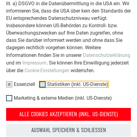
lit. a) DSGVO in die Datenübermittlung in die USA ein. Wir
OBJEKTE VOR UND NACH DER SANIERUNG
informieren Sie, dass die USA über kein den Standards der
PREFA SANIERUNGSGALERIE
EU entsprechendes Datenschutzniveau verfügt.
Insbesondere können US-Behörden zu Kontroll- bzw.
Überwachungszwecken auf Ihre Daten zugreifen, ohne
dass Sie darüber informiert werden und ohne dass Sie
dagegen rechtlich vorgehen können. Weitere
Informationen finden Sie in unserer
Datenschutzerklärung
und im
Impressum
. Sie können Ihre Einwilligung jederzeit
über die
Cookie-Einstellungen
widerrufen.
Essenziell
Statistiken (inkl. US-Dienste)
Marketing & externe Medien (inkl. US-Dienste)
ALLE COOKIES AKZEPTIEREN (INKL. US-DIENSTE)
HAUS NACH DER
HAUS VOR DER
DACHSANIERUNG MIT DER
DACHSANIERUNG MIT PREFA
AUSWAHL SPEICHERN & SCHLIESSEN
PREFA DACHPLATTE
DACHPLATTE