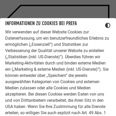
ZUFRIEDENE KUNDEN
INFORMATIONEN ZU COOKIES BEI PREFA
ERFAHRUNGSBERICHTE
Wir verwenden auf dieser Website Cookies zur
Ob Bauherr, Sanierer, Verarbeiter oder
Datenerfassung, um ein benutzerfreundliches Erlebnis zu
Architekt - die Zufriedenheit all
ermöglichen („Essenziell“) und Statistiken zur
unserer Kunden liegt uns am Herzen.
Verbesserung der Qualität unserer Website zu erstellen
Deshalb versuchen wir als PREFA in
(„Statistiken (inkl. US-Dienste)“). Überdies führen wir
allen Phasen Ihres Projektes als
Marketing-Aktivitäten durch und binden externe Medien
starker Begleiter zur Seite zu stehen.
ein („Marketing & externe Medien (inkl. US-Dienste)“). Sie
Überzeugen Sie sich selbst!
können entweder über „Speichern“ die jeweils
ausgewählten Kategorien von Cookies und externen
WEITERLESEN
Medien zulassen oder alle Cookies und Medien
akzeptieren. Bei diesen Cookies werden Daten von uns
und von Drittanbietern verarbeitet, die ihren Sitz in den
USA haben. Wenn Sie Ihre Zustimmung für alle Dienste
erteilen, so willigen Sie auch explizit nach Art. 49 Abs. 1