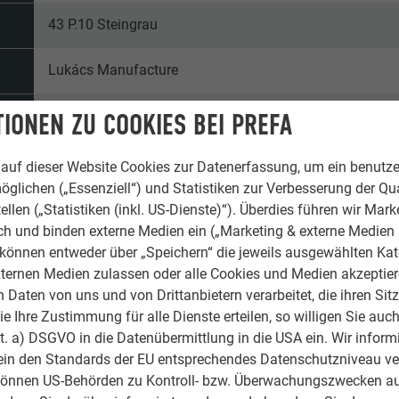
43 P.10 Steingrau
Lukács Manufacture
Lukács Manufacture
IONEN ZU COOKIES BEI PREFA
Rumänien
auf dieser Website Cookies zur Datenerfassung, um ein benutze
öglichen („Essenziell“) und Statistiken zur Verbesserung der Qua
Bicaz-Klamm
ellen („Statistiken (inkl. US-Dienste)“). Überdies führen wir Mark
rch und binden externe Medien ein („Marketing & externe Medien (
Alpine Hütten
e können entweder über „Speichern“ die jeweils ausgewählten Ka
ternen Medien zulassen oder alle Cookies und Medien akzeptier
Daten von uns und von Drittanbietern verarbeitet, die ihren Sit
© PREFA | Lehel Lukács
 Ihre Zustimmung für alle Dienste erteilen, so willigen Sie auch
lit. a) DSGVO in die Datenübermittlung in die USA ein. Wir inform
ein den Standards der EU entsprechendes Datenschutzniveau ve
können US-Behörden zu Kontroll- bzw. Überwachungszwecken au