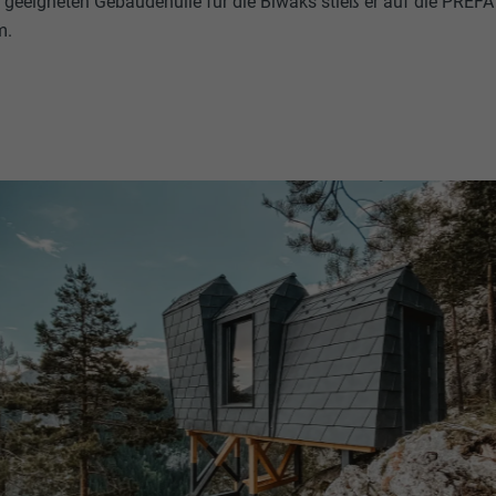
 geeigneten Gebäudehülle für die Biwaks stieß er auf die PREF
m.