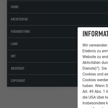
FARBE
ARCHITEKTUR
VERARBEITUNG
INFORMAT
LAND
Wir verwenden 
Erlebnis zu erm
ORT
Website zu erst
Aktivitäten du
Dienste)“). Si
OBJEKTART
Cookies und ex
Cookies werden 
COPYRIGHT
haben. Wenn Sie
Art. 49 Abs. 1 
die USA über k
Insbesondere 