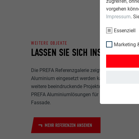
zugreifen, ohn
vorgehen könne
Impressum
. S
Essenziell
WEITERE OBJEKTE
Marketing &
LASSEN SIE SICH INSPIRIEREN
Die PREFA Referenzgalerie zeigt, wie vielseitig
Aluminium eingesetzt werden kann. Entdecken Si
weitere beeindruckende Projekte mit den langlebi
PREFA Aluminiumlösungen für Dach, Solar und
Fassade.
MEHR REFERENZEN ANSEHEN