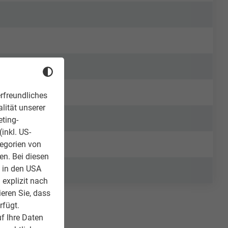
rfreundliches
lität unserer
eting-
inkl. US-
tegorien von
en. Bei diesen
z in den USA
 explizit nach
ieren Sie, dass
rfügt.
f Ihre Daten