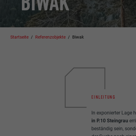
BIWAK
Startseite
Referenzobjekte
Biwak
EINLEITUNG
In exponierter Lage 
in P.10 Steingrau
err
beständig sein, sonde