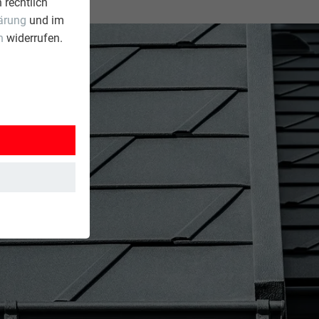
 rechtlich
ärung
und im
n
widerrufen.