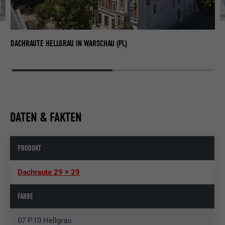
DA
DACHRAUTE HELLGRAU IN WARSCHAU (PL)
DATEN & FAKTEN
PRODUKT
Dachraute 29 × 29
FARBE
07 P.10 Hellgrau