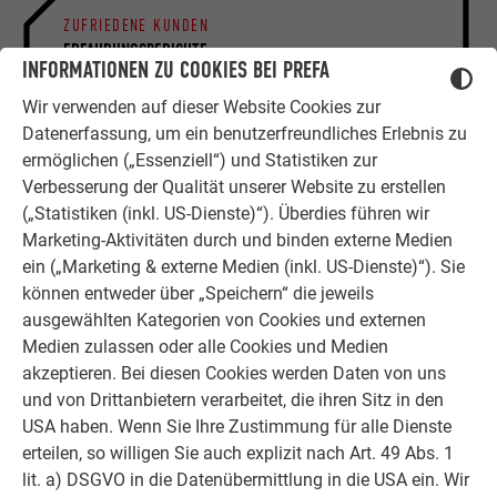
ZUFRIEDENE KUNDEN
ERFAHRUNGSBERICHTE
INFORMATIONEN ZU COOKIES BEI PREFA
Ob Bauherr, Sanierer, Verarbeiter oder
Wir verwenden auf dieser Website Cookies zur
Architekt - die Zufriedenheit all
Datenerfassung, um ein benutzerfreundliches Erlebnis zu
unserer Kunden liegt uns am Herzen.
ermöglichen („Essenziell“) und Statistiken zur
Deshalb versuchen wir als PREFA in
Verbesserung der Qualität unserer Website zu erstellen
allen Phasen Ihres Projektes als
(„Statistiken (inkl. US-Dienste)“). Überdies führen wir
starker Begleiter zur Seite zu stehen.
Marketing-Aktivitäten durch und binden externe Medien
Überzeugen Sie sich selbst!
ein („Marketing & externe Medien (inkl. US-Dienste)“). Sie
können entweder über „Speichern“ die jeweils
WEITERLESEN
ausgewählten Kategorien von Cookies und externen
Medien zulassen oder alle Cookies und Medien
akzeptieren. Bei diesen Cookies werden Daten von uns
und von Drittanbietern verarbeitet, die ihren Sitz in den
USA haben. Wenn Sie Ihre Zustimmung für alle Dienste
erteilen, so willigen Sie auch explizit nach Art. 49 Abs. 1
OBJEKTE VOR UND NACH DER SANIERUNG
PREFA SANIERUNGSGALERIE
lit. a) DSGVO in die Datenübermittlung in die USA ein. Wir