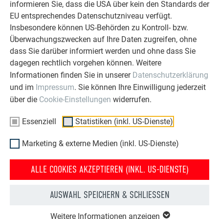
informieren Sie, dass die USA über kein den Standards der
EU entsprechendes Datenschutzniveau verfügt.
Insbesondere können US-Behörden zu Kontroll- bzw.
Überwachungszwecken auf Ihre Daten zugreifen, ohne
dass Sie darüber informiert werden und ohne dass Sie
dagegen rechtlich vorgehen können. Weitere
Informationen finden Sie in unserer
Datenschutzerklärung
und im
Impressum
. Sie können Ihre Einwilligung jederzeit
über die
Cookie-Einstellungen
widerrufen.
Essenziell
Statistiken (inkl. US-Dienste)
Marketing & externe Medien (inkl. US-Dienste)
HAUS NACH DER
HAUS VOR DER
ALLE COOKIES AKZEPTIEREN (INKL. US-DIENSTE)
DACHSANIERUNG MIT DER
DACHSANIERUNG MIT PREFA
PREFA DACHPLATTE
DACHPLATTE
AUSWAHL SPEICHERN & SCHLIESSEN
Dank des geringen Gewichts der PREFA Produkte wird das
Weitere Informationen anzeigen