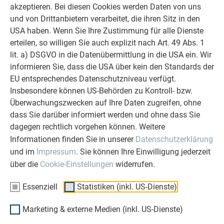
starker Begleiter zur Seite zu stehen.
akzeptieren. Bei diesen Cookies werden Daten von uns
Überzeugen Sie sich selbst!
und von Drittanbietern verarbeitet, die ihren Sitz in den
USA haben. Wenn Sie Ihre Zustimmung für alle Dienste
WEITERLESEN
erteilen, so willigen Sie auch explizit nach Art. 49 Abs. 1
lit. a) DSGVO in die Datenübermittlung in die USA ein. Wir
informieren Sie, dass die USA über kein den Standards der
EU entsprechendes Datenschutzniveau verfügt.
Insbesondere können US-Behörden zu Kontroll- bzw.
Überwachungszwecken auf Ihre Daten zugreifen, ohne
OBJEKTE VOR UND NACH DER SANIERUNG
dass Sie darüber informiert werden und ohne dass Sie
PREFA SANIERUNGSGALERIE
dagegen rechtlich vorgehen können. Weitere
Informationen finden Sie in unserer
Datenschutzerklärung
und im
Impressum
. Sie können Ihre Einwilligung jederzeit
über die
Cookie-Einstellungen
widerrufen.
Essenziell
Statistiken (inkl. US-Dienste)
Marketing & externe Medien (inkl. US-Dienste)