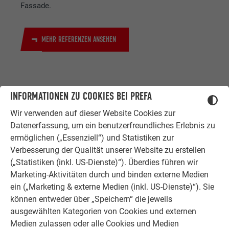
Fassade.
MEHR REFERENZEN ANSEHEN
INFORMATIONEN ZU COOKIES BEI PREFA
Wir verwenden auf dieser Website Cookies zur
Datenerfassung, um ein benutzerfreundliches Erlebnis zu
ermöglichen („Essenziell“) und Statistiken zur
ZUFRIEDENE KUNDEN
Verbesserung der Qualität unserer Website zu erstellen
ERFAHRUNGSBERICHTE
(„Statistiken (inkl. US-Dienste)“). Überdies führen wir
Ob Bauherr, Sanierer, Verarbeiter oder
Marketing-Aktivitäten durch und binden externe Medien
Architekt - die Zufriedenheit all
ein („Marketing & externe Medien (inkl. US-Dienste)“). Sie
unserer Kunden liegt uns am Herzen.
können entweder über „Speichern“ die jeweils
Deshalb versuchen wir als PREFA in
ausgewählten Kategorien von Cookies und externen
allen Phasen Ihres Projektes als
Medien zulassen oder alle Cookies und Medien