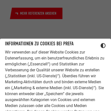
MEHR REFERENZEN ANSEHEN
INFORMATIONEN ZU COOKIES BEI PREFA
Wir verwenden auf dieser Website Cookies zur
Datenerfassung, um ein benutzerfreundliches Erlebnis zu
ZUFRIEDENE KUNDEN
ermöglichen („Essenziell“) und Statistiken zur
ERFAHRUNGSBERICHTE
Verbesserung der Qualität unserer Website zu erstellen
(„Statistiken (inkl. US-Dienste)“). Überdies führen wir
Ob Bauherr, Sanierer, Verarbeiter oder
Marketing-Aktivitäten durch und binden externe Medien
Architekt - die Zufriedenheit all
ein („Marketing & externe Medien (inkl. US-Dienste)“). Sie
unserer Kunden liegt uns am Herzen.
können entweder über „Speichern“ die jeweils
Deshalb versuchen wir als PREFA in
ausgewählten Kategorien von Cookies und externen
allen Phasen Ihres Projektes als
Medien zulassen oder alle Cookies und Medien
starker Begleiter zur Seite zu stehen.