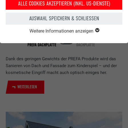
ALLE COOKIES AKZEPTIEREN (INKL. US-DIENSTE)
AUSWAHL SPEICHERN & SCHLIESSEN
Weitere Informationen anzeigen
HAUS NACH DER
HAUS VOR DER
DACHSANIERUNG MIT DER
DACHSANIERUNG MIT PREFA
PREFA DACHPLATTE
DACHPLATTE
Dank des geringen Gewichts der PREFA Produkte wird das
Sanieren von Dach und Fassade zum Kinderspiel – und der
kosmetische Eingriff macht auch optisch einiges her.
WEITERLESEN