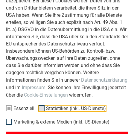
akzeptieren. Bei diesen Cookies werden Daten von uns
Überzeugen Sie sich selbst!
und von Drittanbietern verarbeitet, die ihren Sitz in den
USA haben. Wenn Sie Ihre Zustimmung für alle Dienste
WEITERLESEN
erteilen, so willigen Sie auch explizit nach Art. 49 Abs. 1
lit. a) DSGVO in die Datenübermittlung in die USA ein. Wir
informieren Sie, dass die USA über kein den Standards der
EU entsprechendes Datenschutzniveau verfügt.
Insbesondere können US-Behörden zu Kontroll- bzw.
OBJEKTE VOR UND NACH DER SANIERUNG
Überwachungszwecken auf Ihre Daten zugreifen, ohne
PREFA SANIERUNGSGALERIE
dass Sie darüber informiert werden und ohne dass Sie
dagegen rechtlich vorgehen können. Weitere
Informationen finden Sie in unserer
Datenschutzerklärung
und im
Impressum
. Sie können Ihre Einwilligung jederzeit
über die
Cookie-Einstellungen
widerrufen.
Essenziell
Statistiken (inkl. US-Dienste)
Marketing & externe Medien (inkl. US-Dienste)