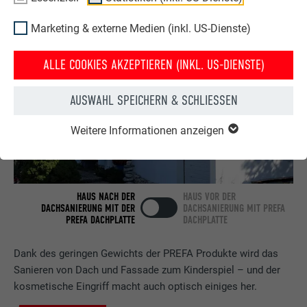
Marketing & externe Medien (inkl. US-Dienste)
ALLE COOKIES AKZEPTIEREN (INKL. US-DIENSTE)
AUSWAHL SPEICHERN & SCHLIESSEN
Weitere Informationen anzeigen
HAUS NACH DER
HAUS VOR DER
DACHSANIERUNG MIT DER
DACHSANIERUNG MIT PREFA
PREFA DACHPLATTE
DACHPLATTE
Dank des geringen Gewichts der PREFA Produkte wird das
Sanieren von Dach und Fassade zum Kinderspiel – und der
kosmetische Eingriff macht auch optisch einiges her.