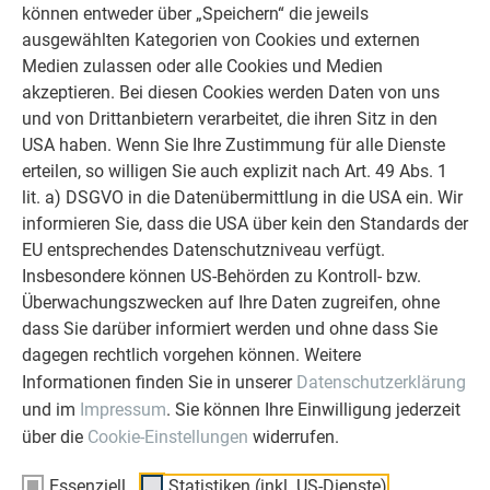
können entweder über „Speichern“ die jeweils
Ob Bauherr, Sanierer, Verarbeiter oder
ausgewählten Kategorien von Cookies und externen
Architekt - die Zufriedenheit all
Medien zulassen oder alle Cookies und Medien
unserer Kunden liegt uns am Herzen.
akzeptieren. Bei diesen Cookies werden Daten von uns
Deshalb versuchen wir als PREFA in
und von Drittanbietern verarbeitet, die ihren Sitz in den
allen Phasen Ihres Projektes als
USA haben. Wenn Sie Ihre Zustimmung für alle Dienste
starker Begleiter zur Seite zu stehen.
erteilen, so willigen Sie auch explizit nach Art. 49 Abs. 1
Überzeugen Sie sich selbst!
lit. a) DSGVO in die Datenübermittlung in die USA ein. Wir
informieren Sie, dass die USA über kein den Standards der
WEITERLESEN
EU entsprechendes Datenschutzniveau verfügt.
Insbesondere können US-Behörden zu Kontroll- bzw.
Überwachungszwecken auf Ihre Daten zugreifen, ohne
dass Sie darüber informiert werden und ohne dass Sie
dagegen rechtlich vorgehen können. Weitere
Informationen finden Sie in unserer
Datenschutzerklärung
OBJEKTE VOR UND NACH DER SANIERUNG
und im
Impressum
. Sie können Ihre Einwilligung jederzeit
PREFA SANIERUNGSGALERIE
über die
Cookie-Einstellungen
widerrufen.
Essenziell
Statistiken (inkl. US-Dienste)