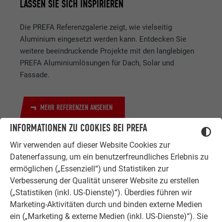
LASSEN SIE SICH INSPIRIEREN
Die PREFA Referenzgalerie zeigt, wie vielseitig
Aluminium eingesetzt werden kann. Entdecken Sie
weitere beeindruckende Projekte mit den langlebigen
PREFA Aluminiumlösungen für Dach, Solar und
Fassade.
MEHR REFERENZEN ANSEHEN
INFORMATIONEN ZU COOKIES BEI PREFA
Wir verwenden auf dieser Website Cookies zur
Datenerfassung, um ein benutzerfreundliches Erlebnis zu
ermöglichen („Essenziell“) und Statistiken zur
Verbesserung der Qualität unserer Website zu erstellen
(„Statistiken (inkl. US-Dienste)“). Überdies führen wir
Marketing-Aktivitäten durch und binden externe Medien
ZUFRIEDENE KUNDEN
ERFAHRUNGSBERICHTE
ein („Marketing & externe Medien (inkl. US-Dienste)“). Sie