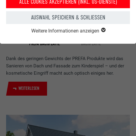
ALLE COOKIES AKZEPTIEREN (INKL. US-DIENSTE)
AUSWAHL SPEICHERN & SCHLIESSEN
Weitere Informationen anzeigen
HAUS NACH DER
HAUS VOR DER
DACHSANIERUNG MIT DER
DACHSANIERUNG MIT PREFA
PREFA DACHPLATTE
DACHPLATTE
Dank des geringen Gewichts der PREFA Produkte wird das
Sanieren von Dach und Fassade zum Kinderspiel – und der
kosmetische Eingriff macht auch optisch einiges her.
WEITERLESEN