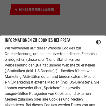
MEHR REFERENZEN ANSEHEN
INFORMATIONEN ZU COOKIES BEI PREFA
Wir verwenden auf dieser Website Cookies zur
Datenerfassung, um ein benutzerfreundliches Erlebnis zu
ZUFRIEDENE KUNDEN
ermöglichen („Essenziell“) und Statistiken zur
ERFAHRUNGSBERICHTE
Verbesserung der Qualität unserer Website zu erstellen
Ob Bauherr, Sanierer, Verarbeiter oder
(„Statistiken (inkl. US-Dienste)“). Überdies führen wir
Architekt - die Zufriedenheit all
Marketing-Aktivitäten durch und binden externe Medien
unserer Kunden liegt uns am Herzen.
ein („Marketing & externe Medien (inkl. US-Dienste)“). Sie
Deshalb versuchen wir als PREFA in
können entweder über „Speichern“ die jeweils
allen Phasen Ihres Projektes als
ausgewählten Kategorien von Cookies und externen
starker Begleiter zur Seite zu stehen.
Medien zulassen oder alle Cookies und Medien
Überzeugen Sie sich selbst!
akzeptieren. Bei diesen Cookies werden Daten von uns