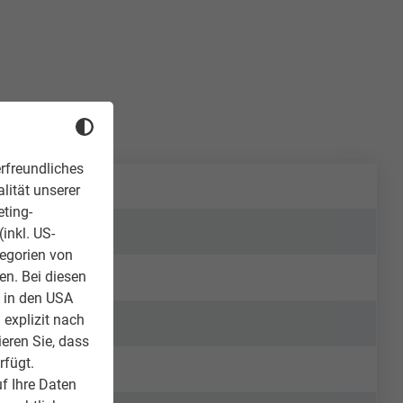
rfreundliches
lität unserer
eting-
inkl. US-
tegorien von
en. Bei diesen
z in den USA
 explizit nach
ieren Sie, dass
rfügt.
f Ihre Daten