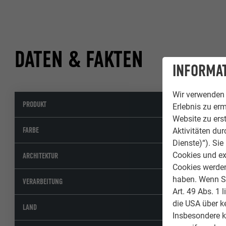
DATEN & FAKTEN
INFORMAT
Wir verwenden 
PRODUKT
Wandschinde
Erlebnis zu erm
Website zu erst
04 P.10 Ziegel
FARBE
Aktivitäten du
Dienste)“). Si
Cookies und ex
MAF Arkitektk
ARCHITEKTUR
Cookies werden 
haben. Wenn Sie
Hala Byggplåt
VERARBEITUNG
Art. 49 Abs. 1 
die USA über k
Schweden
LAND
Insbesondere 