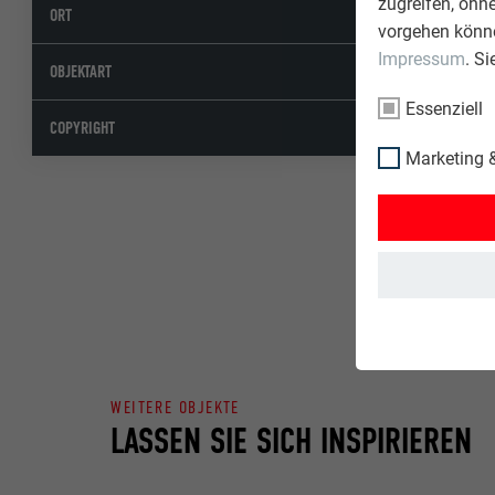
zugreifen, ohn
Gällivare
ORT
vorgehen könne
Impressum
. S
Öffentliche G
OBJEKTART
Essenziell
© PREFA | Cro
COPYRIGHT
Marketing &
WEITERE OBJEKTE
LASSEN SIE SICH INSPIRIEREN