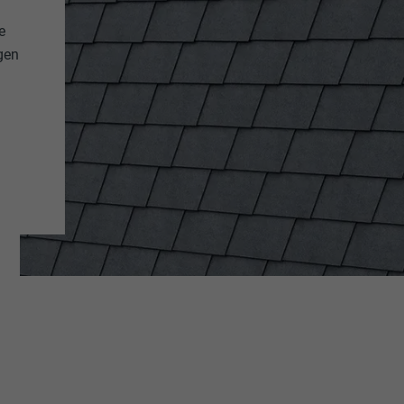
e
gen