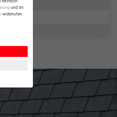
 rechtlich
ärung
und im
n
widerrufen.