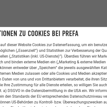
IONEN ZU COOKIES BEI PREFA
auf dieser Website Cookies zur Datenerfassung, um ein benutze
l
öglichen („Essenziell“) und Statistiken zur Verbesserung der Qua
ellen („Statistiken (inkl. US-Dienste)“). Überdies führen wir Mark
rot, 05 P.10 Oxydrot, Sonderfarbe
rch und binden externe Medien ein („Marketing & externe Medien (
e können entweder über „Speichern“ die jeweils ausgewählten Ka
ternen Medien zulassen oder alle Cookies und Medien akzeptier
ontor AB
Daten von uns und von Drittanbietern verarbeitet, die ihren Sit
 Ihre Zustimmung für alle Dienste erteilen, so willigen Sie auch
slageri AB
lit. a) DSGVO in die Datenübermittlung in die USA ein. Wir inform
ein den Standards der EU entsprechendes Datenschutzniveau ve
können US-Behörden zu Kontroll- bzw. Überwachungszwecken au