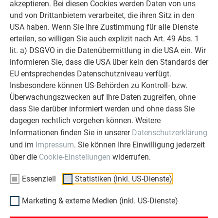
akzeptieren. Bei diesen Cookies werden Daten von uns
Überzeugen Sie sich selbst!
und von Drittanbietern verarbeitet, die ihren Sitz in den
USA haben. Wenn Sie Ihre Zustimmung für alle Dienste
WEITERLESEN
erteilen, so willigen Sie auch explizit nach Art. 49 Abs. 1
lit. a) DSGVO in die Datenübermittlung in die USA ein. Wir
informieren Sie, dass die USA über kein den Standards der
EU entsprechendes Datenschutzniveau verfügt.
Insbesondere können US-Behörden zu Kontroll- bzw.
Überwachungszwecken auf Ihre Daten zugreifen, ohne
OBJEKTE VOR UND NACH DER SANIERUNG
PREFA SANIERUNGSGALERIE
dass Sie darüber informiert werden und ohne dass Sie
dagegen rechtlich vorgehen können. Weitere
Informationen finden Sie in unserer
Datenschutzerklärung
und im
Impressum
. Sie können Ihre Einwilligung jederzeit
über die
Cookie-Einstellungen
widerrufen.
Essenziell
Statistiken (inkl. US-Dienste)
Marketing & externe Medien (inkl. US-Dienste)