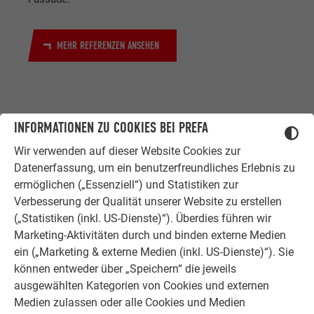
MEHR REFERENZEN ANSEHEN
INFORMATIONEN ZU COOKIES BEI PREFA
Wir verwenden auf dieser Website Cookies zur
Datenerfassung, um ein benutzerfreundliches Erlebnis zu
ZUFRIEDENE KUNDEN
ermöglichen („Essenziell“) und Statistiken zur
ERFAHRUNGSBERICHTE
Verbesserung der Qualität unserer Website zu erstellen
(„Statistiken (inkl. US-Dienste)“). Überdies führen wir
Ob Bauherr, Sanierer, Verarbeiter oder
Marketing-Aktivitäten durch und binden externe Medien
Architekt - die Zufriedenheit all
ein („Marketing & externe Medien (inkl. US-Dienste)“). Sie
unserer Kunden liegt uns am Herzen.
können entweder über „Speichern“ die jeweils
Deshalb versuchen wir als PREFA in
ausgewählten Kategorien von Cookies und externen
allen Phasen Ihres Projektes als
Medien zulassen oder alle Cookies und Medien
starker Begleiter zur Seite zu stehen.