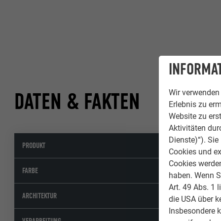
INFORMAT
Wir verwenden 
DATEN & FAKTEN
Erlebnis zu erm
Website zu erst
Aktivitäten du
Dienste)“). Si
PRODUKT
Dachra
Cookies und ex
Cookies werden 
02 P.10
FARBE
haben. Wenn Sie
Art. 49 Abs. 1 
Bauinge
ARCHITEKTUR
die USA über k
Insbesondere 
Forch
VERARBEITUNG