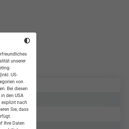
rfreundliches
lität unserer
eting-
inkl. US-
tegorien von
en. Bei diesen
z in den USA
 explizit nach
ieren Sie, dass
rfügt.
f Ihre Daten