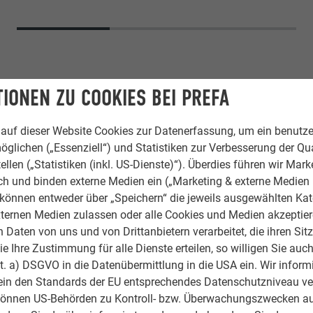
IONEN ZU COOKIES BEI PREFA
auf dieser Website Cookies zur Datenerfassung, um ein benutze
öglichen („Essenziell“) und Statistiken zur Verbesserung der Qua
ellen („Statistiken (inkl. US-Dienste)“). Überdies führen wir Mark
rch und binden externe Medien ein („Marketing & externe Medien (
e können entweder über „Speichern“ die jeweils ausgewählten Ka
ute 29 × 29
ternen Medien zulassen oder alle Cookies und Medien akzeptier
Daten von uns und von Drittanbietern verarbeitet, die ihren Sit
 Anthrazit
 Ihre Zustimmung für alle Dienste erteilen, so willigen Sie auch
lit. a) DSGVO in die Datenübermittlung in die USA ein. Wir inform
nieur Dipl.-Ing. Jens Weisheit
ein den Standards der EU entsprechendes Datenschutzniveau ve
können US-Behörden zu Kontroll- bzw. Überwachungszwecken au
 Bedachungen GmbH