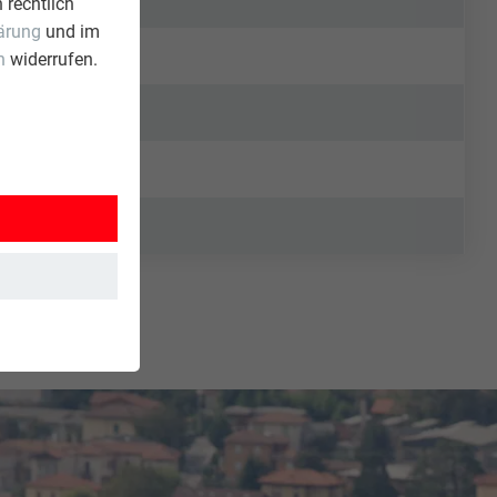
 rechtlich
ärung
und im
n
widerrufen.