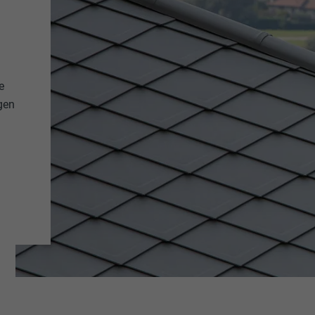
e
gen