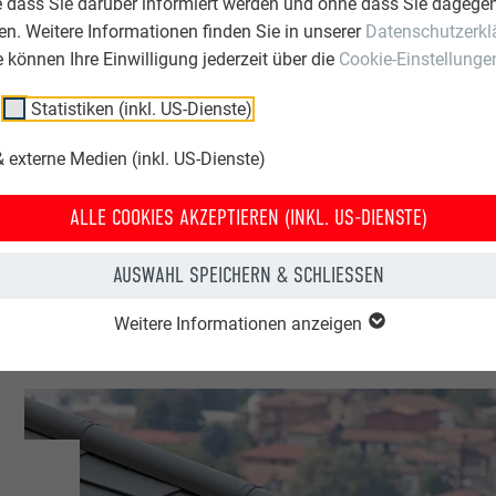
e dass Sie darüber informiert werden und ohne dass Sie dagegen
n. Weitere Informationen finden Sie in unserer
Datenschutzerkl
hland
ie können Ihre Einwilligung jederzeit über die
Cookie-Einstellunge
Statistiken (inkl. US-Dienste)
gen
 externe Medien (inkl. US-Dienste)
 & Gastronomie
ALLE COOKIES AKZEPTIEREN (INKL. US-DIENSTE)
FA
AUSWAHL SPEICHERN & SCHLIESSEN
Weitere Informationen anzeigen