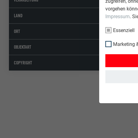
zugreifen, ohn
vorgehen könne
Deutsc
LAND
Impressum
. S
Essenziell
Wasun
ORT
Marketing &
Hotels
OBJEKTART
© PRE
COPYRIGHT