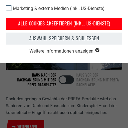
Marketing & externe Medien (inkl. US-Dienste)
ALLE COOKIES AKZEPTIEREN (INKL. US-DIENSTE)
AUSWAHL SPEICHERN & SCHLIESSEN
Weitere Informationen anzeigen
HAUS NACH DER
HAUS VOR DER
DACHSANIERUNG MIT DER
DACHSANIERUNG MIT PREFA
PREFA DACHPLATTE
DACHPLATTE
Dank des geringen Gewichts der PREFA Produkte wird das
Sanieren von Dach und Fassade zum Kinderspiel – und der
kosmetische Eingriff macht auch optisch einiges her.
WEITERLESEN