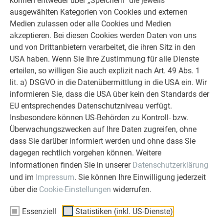
können entweder über „Speichern“ die jeweils
Ob Bauherr, Sanierer, Verarbeiter oder
ausgewählten Kategorien von Cookies und externen
Architekt - die Zufriedenheit all
Medien zulassen oder alle Cookies und Medien
unserer Kunden liegt uns am Herzen.
akzeptieren. Bei diesen Cookies werden Daten von uns
Deshalb versuchen wir als PREFA in
und von Drittanbietern verarbeitet, die ihren Sitz in den
allen Phasen Ihres Projektes als
USA haben. Wenn Sie Ihre Zustimmung für alle Dienste
starker Begleiter zur Seite zu stehen.
erteilen, so willigen Sie auch explizit nach Art. 49 Abs. 1
Überzeugen Sie sich selbst!
lit. a) DSGVO in die Datenübermittlung in die USA ein. Wir
informieren Sie, dass die USA über kein den Standards der
WEITERLESEN
EU entsprechendes Datenschutzniveau verfügt.
Insbesondere können US-Behörden zu Kontroll- bzw.
Überwachungszwecken auf Ihre Daten zugreifen, ohne
dass Sie darüber informiert werden und ohne dass Sie
dagegen rechtlich vorgehen können. Weitere
OBJEKTE VOR UND NACH DER SANIERUNG
Informationen finden Sie in unserer
Datenschutzerklärung
PREFA SANIERUNGSGALERIE
und im
Impressum
. Sie können Ihre Einwilligung jederzeit
über die
Cookie-Einstellungen
widerrufen.
Essenziell
Statistiken (inkl. US-Dienste)