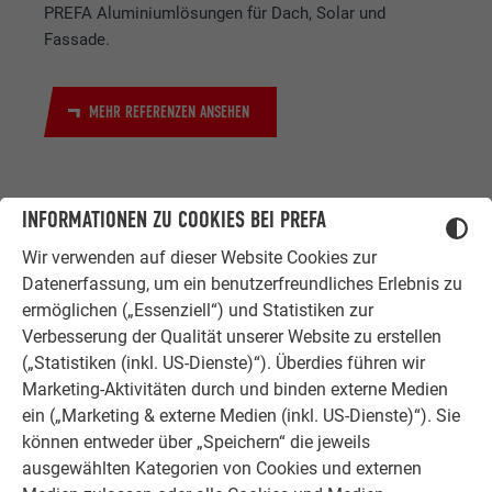
PREFA Aluminiumlösungen für Dach, Solar und
Fassade.
MEHR REFERENZEN ANSEHEN
INFORMATIONEN ZU COOKIES BEI PREFA
Wir verwenden auf dieser Website Cookies zur
Datenerfassung, um ein benutzerfreundliches Erlebnis zu
ermöglichen („Essenziell“) und Statistiken zur
ZUFRIEDENE KUNDEN
Verbesserung der Qualität unserer Website zu erstellen
ERFAHRUNGSBERICHTE
(„Statistiken (inkl. US-Dienste)“). Überdies führen wir
Marketing-Aktivitäten durch und binden externe Medien
Ob Bauherr, Sanierer, Verarbeiter oder
ein („Marketing & externe Medien (inkl. US-Dienste)“). Sie
Architekt - die Zufriedenheit all
können entweder über „Speichern“ die jeweils
unserer Kunden liegt uns am Herzen.
ausgewählten Kategorien von Cookies und externen
Deshalb versuchen wir als PREFA in