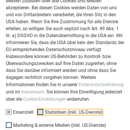
Medien zulassen oder alle Cookies und Medien
allen Phasen Ihres Projektes als
akzeptieren. Bei diesen Cookies werden Daten von uns
starker Begleiter zur Seite zu stehen.
und von Drittanbietern verarbeitet, die ihren Sitz in den
Überzeugen Sie sich selbst!
USA haben. Wenn Sie Ihre Zustimmung für alle Dienste
erteilen, so willigen Sie auch explizit nach Art. 49 Abs. 1
WEITERLESEN
lit. a) DSGVO in die Datenübermittlung in die USA ein. Wir
informieren Sie, dass die USA über kein den Standards der
EU entsprechendes Datenschutzniveau verfügt.
Insbesondere können US-Behörden zu Kontroll- bzw.
Überwachungszwecken auf Ihre Daten zugreifen, ohne
OBJEKTE VOR UND NACH DER SANIERUNG
dass Sie darüber informiert werden und ohne dass Sie
PREFA SANIERUNGSGALERIE
dagegen rechtlich vorgehen können. Weitere
Informationen finden Sie in unserer
Datenschutzerklärung
und im
Impressum
. Sie können Ihre Einwilligung jederzeit
über die
Cookie-Einstellungen
widerrufen.
Essenziell
Statistiken (inkl. US-Dienste)
Marketing & externe Medien (inkl. US-Dienste)