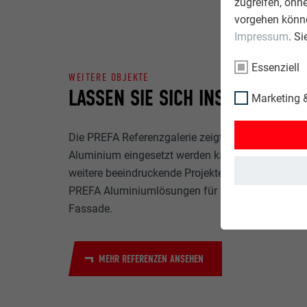
zugreifen, ohn
vorgehen könne
Impressum
. S
Essenziell
WEITERE OBJEKTE
LASSEN SIE SICH INSPIRIEREN
Marketing &
Die PREFA Referenzgalerie zeigt, wie vielseitig
Aluminium eingesetzt werden kann. Entdecken Si
weitere beeindruckende Projekte mit den langlebi
PREFA Aluminiumlösungen für Dach, Solar und
Fassade.
MEHR REFERENZEN ANSEHEN