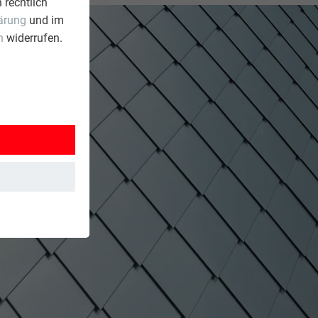
 rechtlich
ärung
und im
n
widerrufen.