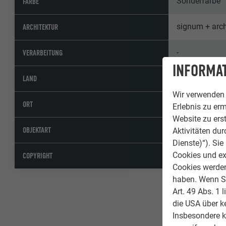
Sonderfarbe
FARBE
signum + arch
ARCHITEKTUR
-
VERARBEITUNG
INFORMAT
Belgien
LAND
Wir verwenden 
Oostende
ORT
Erlebnis zu erm
Website zu erst
Öffentliche G
OBJEKTART
Aktivitäten du
Dienste)“). Si
Cookies und ex
© PREFA | Cro
COPYRIGHT
Cookies werden 
haben. Wenn Sie
Art. 49 Abs. 1 
die USA über k
Insbesondere 