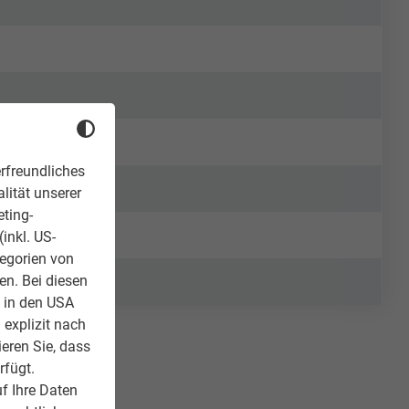
rfreundliches
lität unserer
eting-
inkl. US-
tegorien von
en. Bei diesen
z in den USA
 explizit nach
ieren Sie, dass
rfügt.
f Ihre Daten