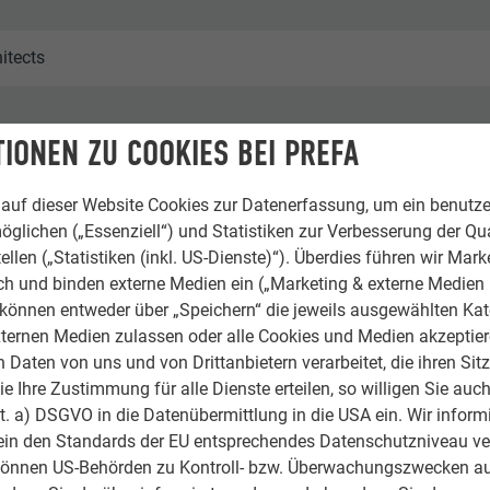
itects
IONEN ZU COOKIES BEI PREFA
auf dieser Website Cookies zur Datenerfassung, um ein benutze
öglichen („Essenziell“) und Statistiken zur Verbesserung der Qua
ellen („Statistiken (inkl. US-Dienste)“). Überdies führen wir Mark
ebäude & sonstige Einrichtungen
rch und binden externe Medien ein („Marketing & externe Medien (
e können entweder über „Speichern“ die jeweils ausgewählten Ka
ternen Medien zulassen oder alle Cookies und Medien akzeptier
ce & Wir
Daten von uns und von Drittanbietern verarbeitet, die ihren Sit
 Ihre Zustimmung für alle Dienste erteilen, so willigen Sie auch
lit. a) DSGVO in die Datenübermittlung in die USA ein. Wir inform
ein den Standards der EU entsprechendes Datenschutzniveau ve
können US-Behörden zu Kontroll- bzw. Überwachungszwecken au