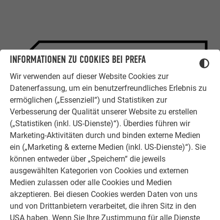
INFORMATIONEN ZU COOKIES BEI PREFA
ZUFRIEDENE KUNDEN
Wir verwenden auf dieser Website Cookies zur
ERFAHRUNGSBERICHTE
Datenerfassung, um ein benutzerfreundliches Erlebnis zu
Ob Bauherr, Sanierer, Verarbeiter oder
ermöglichen („Essenziell“) und Statistiken zur
Architekt - die Zufriedenheit all
Verbesserung der Qualität unserer Website zu erstellen
unserer Kunden liegt uns am Herzen.
(„Statistiken (inkl. US-Dienste)“). Überdies führen wir
Deshalb versuchen wir als PREFA in
Marketing-Aktivitäten durch und binden externe Medien
allen Phasen Ihres Projektes als
ein („Marketing & externe Medien (inkl. US-Dienste)“). Sie
starker Begleiter zur Seite zu stehen.
können entweder über „Speichern“ die jeweils
Überzeugen Sie sich selbst!
ausgewählten Kategorien von Cookies und externen
Medien zulassen oder alle Cookies und Medien
WEITERLESEN
akzeptieren. Bei diesen Cookies werden Daten von uns
und von Drittanbietern verarbeitet, die ihren Sitz in den
USA haben. Wenn Sie Ihre Zustimmung für alle Dienste